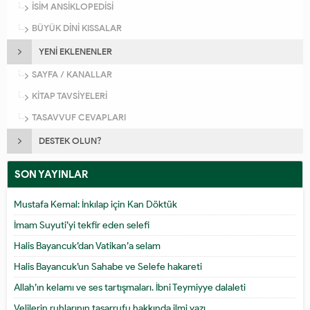
İSİM ANSİKLOPEDİSİ
BÜYÜK DİNİ KISSALAR
YENİ EKLENENLER
SAYFA / KANALLAR
KİTAP TAVSİYELERİ
TASAVVUF CEVAPLARI
DESTEK OLUN?
SON YAYINLAR
Mustafa Kemal: İnkılap için Kan Döktük
İmam Suyuti’yi tekfir eden selefi
Halis Bayancuk’dan Vatikan’a selam
Halis Bayancuk’un Sahabe ve Selefe hakareti
Allah’ın kelamı ve ses tartışmaları. İbni Teymiyye dalaleti
Velilerin ruhlarının tasarrufu hakkında ilmi yazı