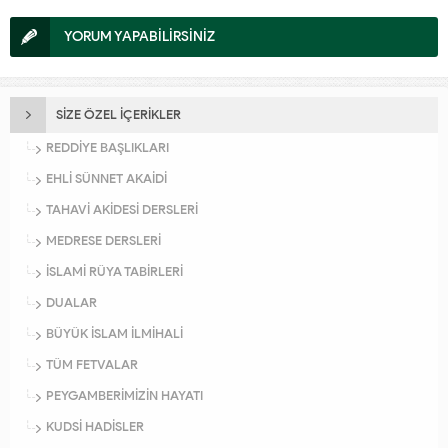
YORUM YAPABİLİRSİNİZ
SİZE ÖZEL İÇERİKLER
REDDİYE BAŞLIKLARI
EHLİ SÜNNET AKAİDİ
TAHAVİ AKİDESİ DERSLERİ
MEDRESE DERSLERİ
İSLAMİ RÜYA TABİRLERİ
DUALAR
BÜYÜK İSLAM İLMİHALİ
TÜM FETVALAR
PEYGAMBERİMİZİN HAYATI
KUDSİ HADİSLER