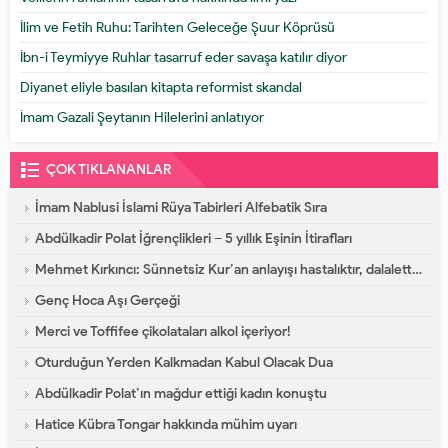
İlim ve Fetih Ruhu: Tarihten Geleceğe Şuur Köprüsü
İbn-i Teymiyye Ruhlar tasarruf eder savaşa katılır diyor
Diyanet eliyle basılan kitapta reformist skandal
İmam Gazali Şeytanın Hilelerini anlatıyor
ÇOK TIKLANANLAR
İmam Nablusi İslami Rüya Tabirleri Alfebatik Sıra
Abdülkadir Polat İğrençlikleri – 5 yıllık Eşinin İtirafları
Mehmet Kırkıncı: Sünnetsiz Kur’an anlayışı hastalıktır, dalalettir!
Genç Hoca Aşı Gerçeği
Merci ve Toffifee çikolataları alkol içeriyor!
Oturduğun Yerden Kalkmadan Kabul Olacak Dua
Abdülkadir Polat’ın mağdur ettiği kadın konuştu
Hatice Kübra Tongar hakkında mühim uyarı