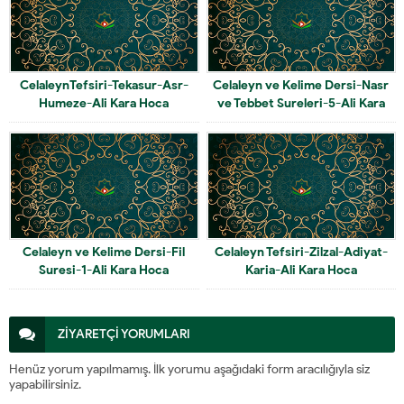
CelaleynTefsiri-Tekasur-Asr-
Celaleyn ve Kelime Dersi-Nasr
Humeze-Ali Kara Hoca
ve Tebbet Sureleri-5-Ali Kara
Hoca
Celaleyn ve Kelime Dersi-Fil
Celaleyn Tefsiri-Zilzal-Adiyat-
Suresi-1-Ali Kara Hoca
Karia-Ali Kara Hoca
ZİYARETÇİ YORUMLARI
Henüz yorum yapılmamış. İlk yorumu aşağıdaki form aracılığıyla siz
yapabilirsiniz.