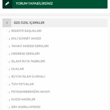
YORUM YAPABİLİRSİNİZ
SİZE ÖZEL İÇERİKLER
REDDİYE BAŞLIKLARI
EHLİ SÜNNET AKAİDİ
TAHAVİ AKİDESİ DERSLERİ
MEDRESE DERSLERİ
İSLAMİ RÜYA TABİRLERİ
DUALAR
BÜYÜK İSLAM İLMİHALİ
TÜM FETVALAR
PEYGAMBERİMİZİN HAYATI
KUDSİ HADİSLER
İSİM ANSİKLOPEDİSİ