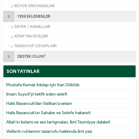
BÜYÜK DİNİ KISSALAR
YENİ EKLENENLER
SAYFA / KANALLAR
KİTAP TAVSİYELERİ
TASAVVUF CEVAPLARI
DESTEK OLUN?
SON YAYINLAR
Mustafa Kemal: İnkılap için Kan Döktük
İmam Suyuti’yi tekfir eden selefi
Halis Bayancuk’dan Vatikan’a selam
Halis Bayancuk’un Sahabe ve Selefe hakareti
Allah’ın kelamı ve ses tartışmaları. İbni Teymiyye dalaleti
Velilerin ruhlarının tasarrufu hakkında ilmi yazı