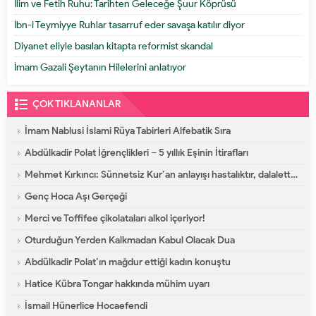
İlim ve Fetih Ruhu: Tarihten Geleceğe Şuur Köprüsü
İbn-i Teymiyye Ruhlar tasarruf eder savaşa katılır diyor
Diyanet eliyle basılan kitapta reformist skandal
İmam Gazali Şeytanın Hilelerini anlatıyor
ÇOK TIKLANANLAR
İmam Nablusi İslami Rüya Tabirleri Alfebatik Sıra
Abdülkadir Polat İğrençlikleri – 5 yıllık Eşinin İtirafları
Mehmet Kırkıncı: Sünnetsiz Kur’an anlayışı hastalıktır, dalalettir!
Genç Hoca Aşı Gerçeği
Merci ve Toffifee çikolataları alkol içeriyor!
Oturduğun Yerden Kalkmadan Kabul Olacak Dua
Abdülkadir Polat’ın mağdur ettiği kadın konuştu
Hatice Kübra Tongar hakkında mühim uyarı
İsmail Hünerlice Hocaefendi