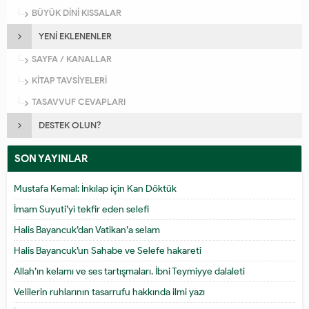
BÜYÜK DİNİ KISSALAR
YENİ EKLENENLER
SAYFA / KANALLAR
KİTAP TAVSİYELERİ
TASAVVUF CEVAPLARI
DESTEK OLUN?
SON YAYINLAR
Mustafa Kemal: İnkılap için Kan Döktük
İmam Suyuti’yi tekfir eden selefi
Halis Bayancuk’dan Vatikan’a selam
Halis Bayancuk’un Sahabe ve Selefe hakareti
Allah’ın kelamı ve ses tartışmaları. İbni Teymiyye dalaleti
Velilerin ruhlarının tasarrufu hakkında ilmi yazı