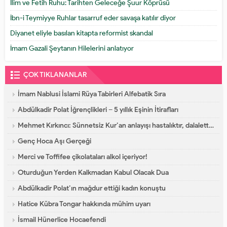
İlim ve Fetih Ruhu: Tarihten Geleceğe Şuur Köprüsü
İbn-i Teymiyye Ruhlar tasarruf eder savaşa katılır diyor
Diyanet eliyle basılan kitapta reformist skandal
İmam Gazali Şeytanın Hilelerini anlatıyor
ÇOK TIKLANANLAR
İmam Nablusi İslami Rüya Tabirleri Alfebatik Sıra
Abdülkadir Polat İğrençlikleri – 5 yıllık Eşinin İtirafları
Mehmet Kırkıncı: Sünnetsiz Kur’an anlayışı hastalıktır, dalalettir!
Genç Hoca Aşı Gerçeği
Merci ve Toffifee çikolataları alkol içeriyor!
Oturduğun Yerden Kalkmadan Kabul Olacak Dua
Abdülkadir Polat’ın mağdur ettiği kadın konuştu
Hatice Kübra Tongar hakkında mühim uyarı
İsmail Hünerlice Hocaefendi