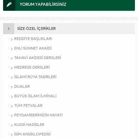
YORUM YAPABİLİRSİNİZ
SİZE ÖZEL İÇERİKLER
REDDİYE BAŞLIKLARI
EHLİ SÜNNET AKAİDİ
TAHAVİ AKİDESİ DERSLERİ
MEDRESE DERSLERİ
İSLAMİ RÜYA TABİRLERİ
DUALAR
BÜYÜK İSLAM İLMİHALİ
TÜM FETVALAR
PEYGAMBERİMİZİN HAYATI
KUDSİ HADİSLER
İSİM ANSİKLOPEDİSİ