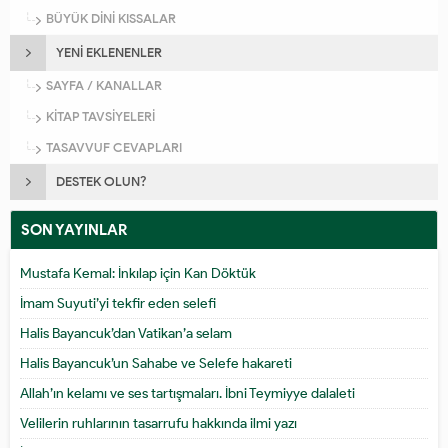
BÜYÜK DİNİ KISSALAR
YENİ EKLENENLER
SAYFA / KANALLAR
KİTAP TAVSİYELERİ
TASAVVUF CEVAPLARI
DESTEK OLUN?
SON YAYINLAR
Mustafa Kemal: İnkılap için Kan Döktük
İmam Suyuti’yi tekfir eden selefi
Halis Bayancuk’dan Vatikan’a selam
Halis Bayancuk’un Sahabe ve Selefe hakareti
Allah’ın kelamı ve ses tartışmaları. İbni Teymiyye dalaleti
Velilerin ruhlarının tasarrufu hakkında ilmi yazı