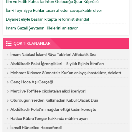
İlim ve Fetih Ruhu: Tarihten Geleceğe Şuur Köprüsü
İbn-i Teymiyye Ruhlar tasarruf eder savaşa katılır diyor
Diyanet eliyle basılan kitapta reformist skandal
İmam Gazali Şeytanın Hilelerini anlatıyor
ÇOK TIKLANANLAR
İmam Nablusi İslami Rüya Tabirleri Alfebatik Sıra
Abdülkadir Polat İğrençlikleri – 5 yıllık Eşinin İtirafları
Mehmet Kırkıncı: Sünnetsiz Kur’an anlayışı hastalıktır, dalalettir!
Genç Hoca Aşı Gerçeği
Merci ve Toffifee çikolataları alkol içeriyor!
Oturduğun Yerden Kalkmadan Kabul Olacak Dua
Abdülkadir Polat’ın mağdur ettiği kadın konuştu
Hatice Kübra Tongar hakkında mühim uyarı
İsmail Hünerlice Hocaefendi