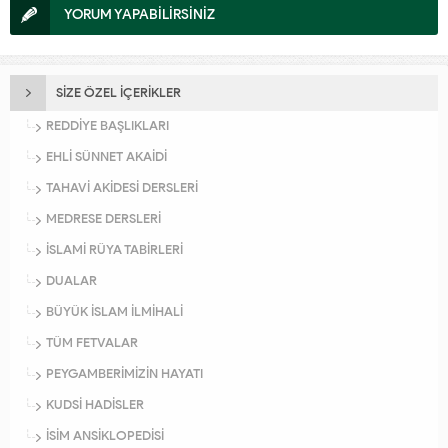
YORUM YAPABİLİRSİNİZ
SİZE ÖZEL İÇERİKLER
REDDİYE BAŞLIKLARI
EHLİ SÜNNET AKAİDİ
TAHAVİ AKİDESİ DERSLERİ
MEDRESE DERSLERİ
İSLAMİ RÜYA TABİRLERİ
DUALAR
BÜYÜK İSLAM İLMİHALİ
TÜM FETVALAR
PEYGAMBERİMİZİN HAYATI
KUDSİ HADİSLER
İSİM ANSİKLOPEDİSİ