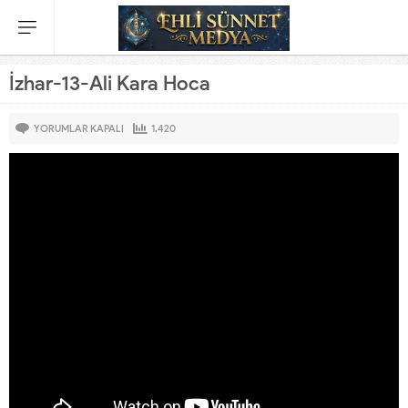
İzhar-13-Ali Kara Hoca
İZHAR-
YORUMLAR KAPALI
1.420
13-
ALI
KARA
HOCA
IÇIN