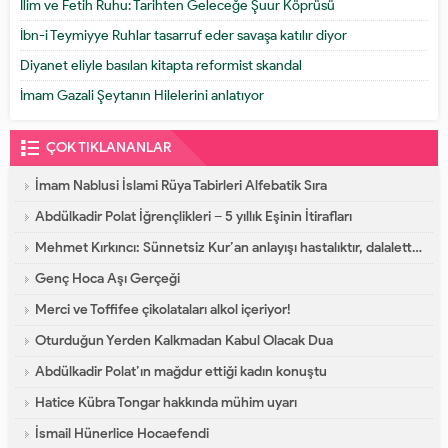
İlim ve Fetih Ruhu: Tarihten Geleceğe Şuur Köprüsü
İbn-i Teymiyye Ruhlar tasarruf eder savaşa katılır diyor
Diyanet eliyle basılan kitapta reformist skandal
İmam Gazali Şeytanın Hilelerini anlatıyor
ÇOK TIKLANANLAR
İmam Nablusi İslami Rüya Tabirleri Alfebatik Sıra
Abdülkadir Polat İğrençlikleri – 5 yıllık Eşinin İtirafları
Mehmet Kırkıncı: Sünnetsiz Kur’an anlayışı hastalıktır, dalalettir!
Genç Hoca Aşı Gerçeği
Merci ve Toffifee çikolataları alkol içeriyor!
Oturduğun Yerden Kalkmadan Kabul Olacak Dua
Abdülkadir Polat’ın mağdur ettiği kadın konuştu
Hatice Kübra Tongar hakkında mühim uyarı
İsmail Hünerlice Hocaefendi