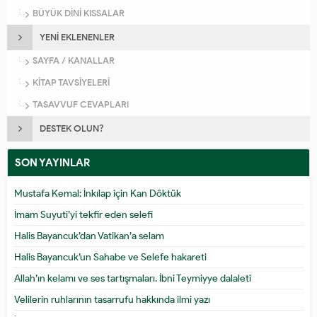
BÜYÜK DİNİ KISSALAR
YENİ EKLENENLER
SAYFA / KANALLAR
KİTAP TAVSİYELERİ
TASAVVUF CEVAPLARI
DESTEK OLUN?
SON YAYINLAR
Mustafa Kemal: İnkılap için Kan Döktük
İmam Suyuti’yi tekfir eden selefi
Halis Bayancuk’dan Vatikan’a selam
Halis Bayancuk’un Sahabe ve Selefe hakareti
Allah’ın kelamı ve ses tartışmaları. İbni Teymiyye dalaleti
Velilerin ruhlarının tasarrufu hakkında ilmi yazı