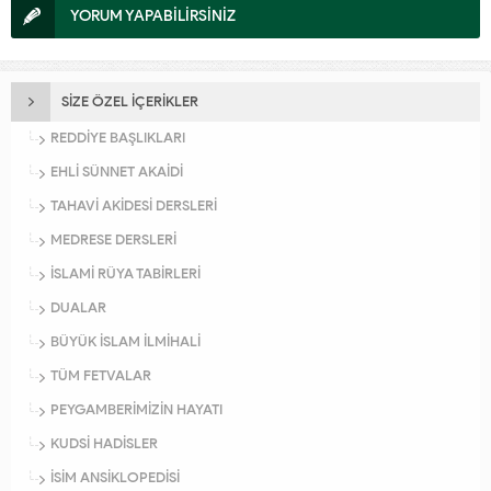
YORUM YAPABİLİRSİNİZ
SİZE ÖZEL İÇERİKLER
REDDİYE BAŞLIKLARI
EHLİ SÜNNET AKAİDİ
TAHAVİ AKİDESİ DERSLERİ
MEDRESE DERSLERİ
İSLAMİ RÜYA TABİRLERİ
DUALAR
BÜYÜK İSLAM İLMİHALİ
TÜM FETVALAR
PEYGAMBERİMİZİN HAYATI
KUDSİ HADİSLER
İSİM ANSİKLOPEDİSİ