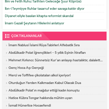
İlim ve Fetih Ruhu: Tarihten Geleceğe Şuur Köprüsü
İbn-i Teymiyye Ruhlar tasarruf eder savaşa katılır diyor
Diyanet eliyle basılan kitapta reformist skandal
İmam Gazali Şeytanın Hilelerini anlatıyor
ÇOK TIKLANANLAR
İmam Nablusi İslami Rüya Tabirleri Alfebatik Sıra
Abdülkadir Polat İğrençlikleri – 5 yıllık Eşinin İtirafları
Mehmet Kırkıncı: Sünnetsiz Kur’an anlayışı hastalıktır, dalalettir!
Genç Hoca Aşı Gerçeği
Merci ve Toffifee çikolataları alkol içeriyor!
Oturduğun Yerden Kalkmadan Kabul Olacak Dua
Abdülkadir Polat’ın mağdur ettiği kadın konuştu
Hatice Kübra Tongar hakkında mühim uyarı
İsmail Hünerlice Hocaefendi