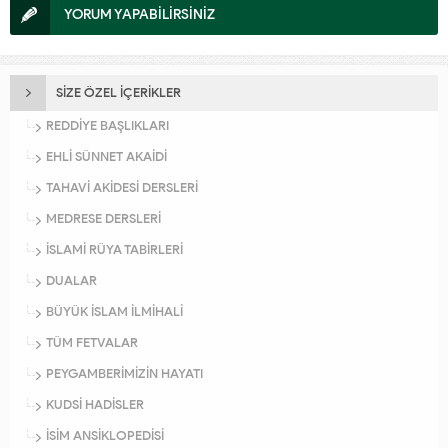
YORUM YAPABİLİRSİNİZ
SİZE ÖZEL İÇERİKLER
REDDİYE BAŞLIKLARI
EHLİ SÜNNET AKAİDİ
TAHAVİ AKİDESİ DERSLERİ
MEDRESE DERSLERİ
İSLAMİ RÜYA TABİRLERİ
DUALAR
BÜYÜK İSLAM İLMİHALİ
TÜM FETVALAR
PEYGAMBERİMİZİN HAYATI
KUDSİ HADİSLER
İSİM ANSİKLOPEDİSİ