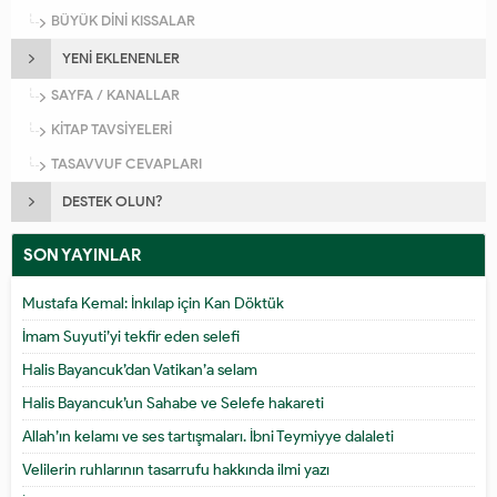
BÜYÜK DİNİ KISSALAR
YENİ EKLENENLER
SAYFA / KANALLAR
KİTAP TAVSİYELERİ
TASAVVUF CEVAPLARI
DESTEK OLUN?
SON YAYINLAR
Mustafa Kemal: İnkılap için Kan Döktük
İmam Suyuti’yi tekfir eden selefi
Halis Bayancuk’dan Vatikan’a selam
Halis Bayancuk’un Sahabe ve Selefe hakareti
Allah’ın kelamı ve ses tartışmaları. İbni Teymiyye dalaleti
Velilerin ruhlarının tasarrufu hakkında ilmi yazı