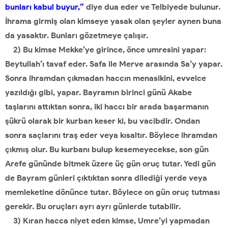
bunları kabul buyur,”
diye dua eder ve Telbiyede bulunur.
İhrama girmiş olan kimseye yasak olan şeyler aynen buna
da yasaktır. Bunları gözetmeye çalışır.
2) Bu kimse Mekke’ye girince, önce umresini yapar:
Beytullah’ı tavaf eder. Safa ile Merve arasında Sa’y yapar.
Sonra ihramdan çıkmadan haccın menasikini, evvelce
yazıldığı gibi, yapar. Bayramın birinci günü Akabe
taşlarını attıktan sonra, iki haccı bir arada başarmanın
şükrü olarak bir kurban keser ki, bu vacibdir. Ondan
sonra saçlarını traş eder veya kısaltır. Böylece ihramdan
çıkmış olur. Bu kurbanı bulup kesemeyecekse, son gün
Arefe gününde bitmek üzere üç gün oruç tutar. Yedi gün
de Bayram günleri çıktıktan sonra dilediği yerde veya
memleketine dönünce tutar. Böylece on gün oruç tutması
gerekir. Bu oruçları ayrı ayrı günlerde tutabilir.
3) Kıran hacca niyet eden kimse, Umre’yi yapmadan