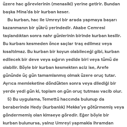
üzere hac görevlerinin (menasiki) yerine getirir. Bundan
başka Mina’da bir kurban keser.
Bu kurban, hac ile Umreyi bir arada yapmaya başarı
kazanmanın bir şükrü yerindedir. Akabe Cemresi
taşlandıktan sonra nahr günlerinin birinde kurban kesilir.
Bu kurbanı kesmeden önce saçlar traş edilmez veya
kısaltılmaz. Bu kurban bir koyun olabileceği gibi, kurban
edilecek bir deve veya sığırın yedide biri veya tümü de
olabilir. Böyle bir kurban kesmekten aciz ise, Arefe
gününde üç gün tamamlanmış olmak üzere oruç tutar.
Ayrıca memleketine döndükten sonra veya dilediği bir
yerde yedi gün ki, toplam on gün oruç tutması vacib olur.
5) Bu uygulama, Temettü haccında bulunup da
beraberinde Hedy (kurbanlık) Mekke’ye götürmemiş veya
göndermemiş olan kimseye göredir. Eğer böyle bir
kurban bulunursa, yalnız Umreyi yapmakla ihramdan