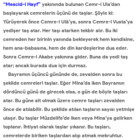
“Mescid-i Hayf”
yakınında bulunan Cemr-i Ula’dan
başlayarak cemrelerin üçünü de taşlar. Şöyle ki:
Yürüyerek önce Cemre-i Ulâ’ya, sonra Cemre-i Vusta’ya
yedişer taş atar. Her taşı atarken tekbir alır. Bu iki
cemreden her birinin yanında bekleyerek hem kendisine,
hem ana-babasına, hem de din kardeşlerine dua eder.
Sonra Cemre-i Akabe yakınına gider. Buna da yedi taş
atar; ancak burada dua için durmaz.
Bayramın üçüncü gününde de, zevalden sonra bu
şekilde cemreleri taşlar. Eğer Mina’da iken Bayramın
dördüncü günü de girecek olsa, o gün de böyle taşları
atar. Bu güne ait olmak üzere cemre taşları zevalden
önce de atılabilir. Bu şekilde atılan taşların sayısı yetmişe
ulaşır. Bu taşlar Müzdelife’de iken veya Mina’ya gelirken
toplanır. İhtiyat olarak taşlar yıkanır. Bu taşları,
cemrelerde biriken taşlardan alıp atmak mekruhtur.