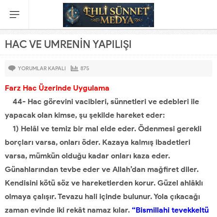
HAC VE UMRENİN YAPILIŞI
YORUMLAR KAPALI
875
Farz Hac Üzerinde Uygulama
44- Hac görevini vacibleri, sünnetleri ve edebleri ile
yapacak olan kimse, şu şekilde hareket eder:
1) Helâl ve temiz bir mal elde eder. Ödenmesi gerekli
borçları varsa, onları öder. Kazaya kalmış ibadetleri
varsa, mümkün olduğu kadar onları kaza eder.
Günahlarından tevbe eder ve Allah’dan mağfiret diler.
Kendisini kötü söz ve hareketlerden korur. Güzel ahlâklı
olmaya çalışır. Tevazu hali içinde bulunur. Yola çıkacağı
zaman evinde iki rekât namaz kılar.
“Bismillahi tevekkeltü