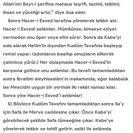
Allah’ım! Beyt-i şerifine mahsus teşrifi, tazimi, teklimi,
ihsan ve yüceliği artır,” diye dua eder.
Sonra Hacer-i Esved tarafına yönelerek tekbir alır.
Hacer-i Esvedi selâmler. Mümkünse, kimseye eziyet
vermeden onu öper veya elini sürer. Sonra da Kabe’yi
sola alarak Hatîm’in dışından Kudüm Tavafına başlayıp
remel yapar. (adımlarını kısaltıp omuzların silkerek
çalımlıca yürür.) Her dolaşmada Hacer-i Esved’in
karşısına gelince onu selâmlar. Bu tavafı tamamladıktan
sonra İbrahim aleyhisselâm’ın makamında, eğer kalabalık
ise Mescidin uygun bir yerinde iki rekât namaz kılar.
Sonra yine Hacer-i Esved’i selâmlar!
5) Böylece Kudüm Tavafını tamamladıktan sonra Sa’y
için Safa ile Merve caddesine çıkar. Önce Kabe’yi
görebilecek şekilde Safa tümseğine çıkar. Kabe’ye
yönelerek tekbir ve tehlil getirir, salât ile selâmda