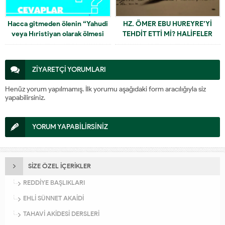
Hacca gitmeden ölenin “Yahudi
HZ. ÖMER EBU HUREYRE’Yİ
veya Hıristiyan olarak ölmesi
TEHDİT ETTİ Mİ? HALİFELER
arasında fark yoktur.” hadisi ne
HADİS YAZILMASINI KISITLADI
demek?
MI?
ZİYARETÇİ YORUMLARI
Henüz yorum yapılmamış. İlk yorumu aşağıdaki form aracılığıyla siz
yapabilirsiniz.
YORUM YAPABİLİRSİNİZ
SİZE ÖZEL İÇERİKLER
REDDİYE BAŞLIKLARI
EHLİ SÜNNET AKAİDİ
TAHAVİ AKİDESİ DERSLERİ