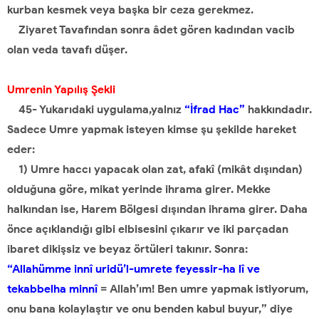
kurban kesmek veya başka bir ceza gerekmez.
Ziyaret Tavafından sonra âdet gören kadından vacib
olan veda tavafı düşer.
Umrenin Yapılış Şekli
45- Yukarıdaki uygulama,yalnız
“İfrad Hac”
hakkındadır.
Sadece Umre yapmak isteyen kimse şu şekilde hareket
eder:
1) Umre haccı yapacak olan zat, afakî (mikât dışından)
olduğuna göre, mikat yerinde ihrama girer. Mekke
halkından ise, Harem Bölgesi dışından ihrama girer. Daha
önce açıklandığı gibi elbisesini çıkarır ve iki parçadan
ibaret dikişsiz ve beyaz örtüleri takınır. Sonra:
“Allahümme innî uridü’l-umrete feyessir-ha lî ve
tekabbelha minnî
= Allah’ım! Ben umre yapmak istiyorum,
onu bana kolaylaştır ve onu benden kabul buyur,” diye