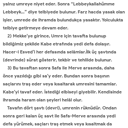
yalnız umreye niyet eder. Sonra “Lebbeykallahümme
Lebbeyk…” diye telbiyede bulunur. Farz hacda yasak olan
işler, umrede de ihramda bulundukça yasaktır. Yolculukta
telbiye getirmeye devam eder.
2) Mekke’ye girince, Umre için tavafta bulunup
bildiğimiz şekilde Kabe etrafında yedi defa dolaşır.
Hacer-i Esved’i her defasında selâmlar.İlk üç şavtında
(devrinde) sürat gösterir, tekbir ve tehlilde bulunur.
3) Bu tavaftan sonra Safa ile Merve arasında, daha
önce yazıldığı gibi sa’y eder. Bundan sonra başının
saçlarını traş eder veya kısaltarak umresini tamamlar.
Kabe’yi tavaf eder. İstediği elbiseyi giyebilir. Kendisinde
ihramda haram olan şeyleri helâl olur.
Tavafın dört şavtı (devri), umrenin rüknüdür. Ondan
sonra geri kalan üç savt ile Safa-Merve arasında yedi
defa yürümek, saçları traş etmek veya kısaltmak da