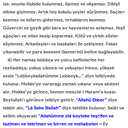
ise, onunla ilişkide bulunmaz, öpmez ve okşamaz. Dikişli
elbise giyinmez. Artık hoş kokulu şeyler sürünmez. Saçları
kesmez ve kıllarını gidermez, tırnaklarını kesmez.
Güvercin ve geyik gibi kara av hayvanlarını avlamaz. Yeşil
ağaçları ve otlan kesip koparmaz. Kötü ve çirkin sözler
söylemez. Arkadaşları ve başkaları ile çekişmez. Fakat
yıkanabilir ve para kesesini (kemerini) beline bağlayabilir.
4) Her namaz kıldıkça ve yolcu kafilelerine her
rastladıkça, yokuş çıkınca ve yokuştan inince, yüksek
sesle “Lebbeykallahümme Lebbeyk…” diye telbiyede
bulunur. Mekke’ye varacağı zaman yıkanır veya abdest
alır, Mekke’ye girince, hemen mescid-i Haram’a koşar.
Beytullah’ı görünce telbiye getirir,
“Allahü Ekber”
diye
tekbir alır,
“Lâ İlahe İllallah”
diye tehlilde bulunur. Salât ve
selâm okuyarak:
“Allahümme zid beyteke teşrîfen ve
tazimen ve tekrimen ve birren ve mehabeten
= Ey