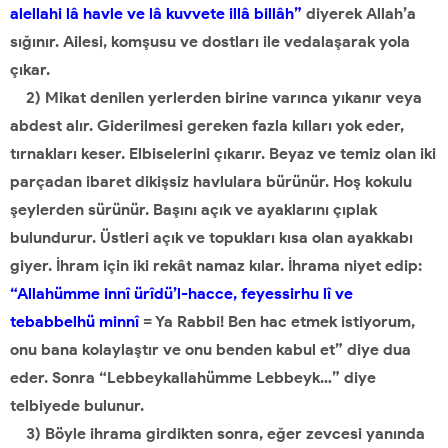
alellahi lâ havle ve lâ kuvvete illâ billâh”
diyerek Allah’a
sığınır. Ailesi, komşusu ve dostları ile vedalaşarak yola
çıkar.
2) Mikat denilen yerlerden birine varınca yıkanır veya
abdest alır. Giderilmesi gereken fazla kılları yok eder,
tırnakları keser. Elbiselerini çıkarır. Beyaz ve temiz olan iki
parçadan ibaret dikişsiz havlulara bürünür. Hoş kokulu
şeylerden sürünür. Başını açık ve ayaklarını çıplak
bulundurur. Üstleri açık ve topukları kısa olan ayakkabı
giyer. İhram için iki rekât namaz kılar. İhrama niyet edip:
“Allahümme innî ürîdü’l-hacce, feyessirhu lî ve
tebabbelhü minnî
= Ya Rabbi! Ben hac etmek istiyorum,
onu bana kolaylaştır ve onu benden kabul et” diye dua
eder. Sonra “Lebbeykallahümme Lebbeyk…” diye
telbiyede bulunur.
3) Böyle ihrama girdikten sonra, eğer zevcesi yanında