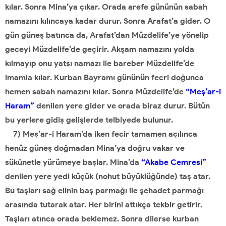
kılar. Sonra Mina’ya çıkar. Orada arefe gününün sabah
namazını kılıncaya kadar durur. Sonra Arafat’a gider. O
gün güneş batınca da, Arafat’dan Müzdelife’ye yönelip
geceyi Müzdelife’de geçirir. Akşam namazını yolda
kılmayıp onu yatsı namazı ile bareber Müzdelife’de
imamla kılar. Kurban Bayramı gününün fecri doğunca
hemen sabah namazını kılar. Sonra Müzdelife’de
“Meş’ar-i
Haram”
denilen yere gider ve orada biraz durur. Bütün
bu yerlere gidiş gelişlerde telbiyede bulunur.
7) Meş’ar-i Haram’da iken fecir tamamen açılınca
henüz güneş doğmadan Mina’ya doğru vakar ve
sükûnetle yürümeye başlar. Mina’da
“Akabe Cemresi”
denilen yere yedi küçük (nohut büyüklüğünde) taş atar.
Bu taşları sağ elinin baş parmağı ile şehadet parmağı
arasında tutarak atar. Her birini attıkça tekbir getirir.
Taşları atınca orada beklemez. Sonra dilerse kurban