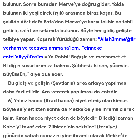
bulunur. Sonra buradan Merve’ye doğru gider. Yolda
bulunan iki yeşildirek (ışık) arasında biraz koşar. Bu
şekilde dört defa Safa’dan Merve’ye karşı tekbir ve tehlil
getirir, salât ve selâmda bulunur. Böyle her gidiş gelişte
telbiye yapar. Koşarak Yürüdüğü zaman:
“Allahümme’ğfir
verham ve tecavez amma ta’lem. Feinneke
entel’aliyyül’azîm
= Ya Rabbi! Bağışla ve merhamet et.
Bildiğin kusurlarımıza bakma. Şübhesiz ki sen, yücesin,
büyüksün,” diye dua eder.
Bu gidiş ve gelişin (Şavtların) arka arkaya yapılması
daha faziletlidir. Ara vererek yapılması da caizdir.
6) Yalnız hacca (İfrad hacca) niyet etmiş olan kimse,
böyle sa’y ettikten sonra da Mekke’de yine ihramlı olarak
kalır. Kıran hacca niyet eden de böyledir. Dilediği zaman
Kabe’yi tavaf eder. Zilhicce’nin sekizinci (terviye)
gününde sabah namazını yine ihramlı olarak Mekke’de