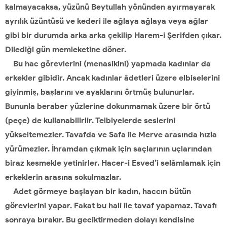
kalmayacaksa, yüzünü Beytullah yönünden ayırmayarak
ayrılık üzüntüsü ve kederi ile ağlaya ağlaya veya ağlar
gibi bir durumda arka arka çekilip Harem-i Şerifden çıkar.
Dilediği gün memleketine döner.
Bu hac görevlerini (menasikini) yapmada kadınlar da
erkekler gibidir. Ancak kadınlar âdetleri üzere elbiselerini
giyinmiş, başlarını ve ayaklarını örtmüş bulunurlar.
Bununla beraber yüzlerine dokunmamak üzere bir örtü
(peçe) de kullanabilirlir. Telbiyelerde seslerini
yükseltemezler. Tavafda ve Safa ile Merve arasında hızla
yürümezler. İhramdan çıkmak için saçlarının uçlarından
biraz kesmekle yetinirler. Hacer-i Esved’i selâmlamak için
erkeklerin arasına sokulmazlar.
Adet görmeye başlayan bir kadın, haccın bütün
görevlerini yapar. Fakat bu hali ile tavaf yapamaz. Tavafı
sonraya bırakır. Bu geciktirmeden dolayı kendisine