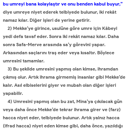
bu umreyi bana kolaylaştır ve onu benden kabul buyur,”
diye umreye niyet ederek telbiyede bulunur, iki rekât
namaz kılar. Diğer işleri de yerine getirir.
2) Mekke’ye girince, usulüne göre umre için Kâbeyi
yedi defa tavaf eder. Sonra iki rekât namaz kılar. Daha
sonra Safa-Merve arasında sa’y görevini yapar.
Arkasından saçlarını traş eder veya kısaltır. Böylece
umresini tamamlar.
3) Bu şekilde umresini yapmış olan kimse, ihramdan
çıkmış olur. Artık ihrama girmemiş insanlar gibi Mekke’de
kalır. Asıl elbiselerini giyer ve mubah olan diğer işleri
yapabilir.
4) Umresini yapmış olan bu zat, Mina’ya çıkılacak gün
veya daha önce Mekke’de tekrar ihrama girer ve (farz)
hacca niyet eder, telbiyede bulunur. Artık yalnız hacca
(ifrad hacca) niyet eden kimse gibi, daha önce, yazıldığı