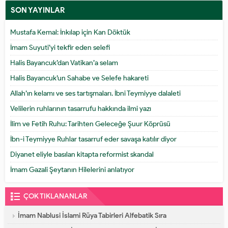
SON YAYINLAR
Mustafa Kemal: İnkılap için Kan Döktük
İmam Suyuti’yi tekfir eden selefi
Halis Bayancuk’dan Vatikan’a selam
Halis Bayancuk’un Sahabe ve Selefe hakareti
Allah’ın kelamı ve ses tartışmaları. İbni Teymiyye dalaleti
Velilerin ruhlarının tasarrufu hakkında ilmi yazı
İlim ve Fetih Ruhu: Tarihten Geleceğe Şuur Köprüsü
İbn-i Teymiyye Ruhlar tasarruf eder savaşa katılır diyor
Diyanet eliyle basılan kitapta reformist skandal
İmam Gazali Şeytanın Hilelerini anlatıyor
ÇOK TIKLANANLAR
İmam Nablusi İslami Rüya Tabirleri Alfebatik Sıra