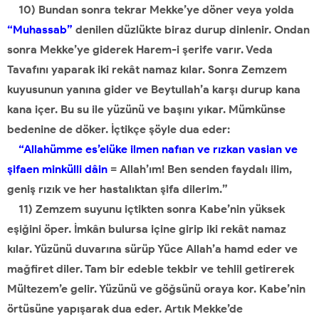
10) Bundan sonra tekrar Mekke’ye döner veya yolda
“Muhassab”
denilen düzlükte biraz durup dinlenir. Ondan
sonra Mekke’ye giderek Harem-i şerife varır. Veda
Tavafını yaparak iki rekât namaz kılar. Sonra Zemzem
kuyusunun yanına gider ve Beytullah’a karşı durup kana
kana içer. Bu su ile yüzünü ve başını yıkar. Mümkünse
bedenine de döker. İçtikçe şöyle dua eder:
“Allahümme es’elüke ilmen nafıan ve rızkan vasian ve
şifaen minkülli dâin
= Allah’ım! Ben senden faydalı ilim,
geniş rızık ve her hastalıktan şifa dilerim.”
11) Zemzem suyunu içtikten sonra Kabe’nin yüksek
eşiğini öper. İmkân bulursa içine girip iki rekât namaz
kılar. Yüzünü duvarına sürüp Yüce Allah’a hamd eder ve
mağfiret diler. Tam bir edeble tekbir ve tehlil getirerek
Mültezem’e gelir. Yüzünü ve göğsünü oraya kor. Kabe’nin
örtüsüne yapışarak dua eder. Artık Mekke’de