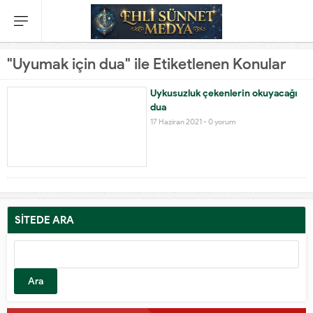
"Uyumak için dua" ile Etiketlenen Konular
Uykusuzluk çekenlerin okuyacağı
dua
17 Haziran 2021 -
0 yorum
SİTEDE ARA
Arama: