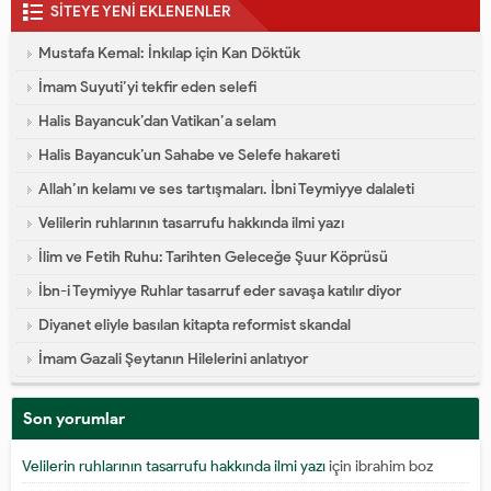
SİTEYE YENİ EKLENENLER
Mustafa Kemal: İnkılap için Kan Döktük
İmam Suyuti’yi tekfir eden selefi
Halis Bayancuk’dan Vatikan’a selam
Halis Bayancuk’un Sahabe ve Selefe hakareti
Allah’ın kelamı ve ses tartışmaları. İbni Teymiyye dalaleti
Velilerin ruhlarının tasarrufu hakkında ilmi yazı
İlim ve Fetih Ruhu: Tarihten Geleceğe Şuur Köprüsü
İbn-i Teymiyye Ruhlar tasarruf eder savaşa katılır diyor
Diyanet eliyle basılan kitapta reformist skandal
İmam Gazali Şeytanın Hilelerini anlatıyor
Son yorumlar
Velilerin ruhlarının tasarrufu hakkında ilmi yazı
için
ibrahim boz