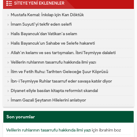
SİTEYE YENİ EKLENENLER
Mustafa Kemal: İnkılap için Kan Döktük
İmam Suyuti’yi tekfir eden selefi
Halis Bayancuk’dan Vatikan’a selam
Halis Bayancuk’un Sahabe ve Selefe hakareti
Allah’ın kelamı ve ses tartışmaları. İbni Teymiyye dalaleti
Velilerin ruhlarının tasarrufu hakkında ilmi yazı
İlim ve Fetih Ruhu: Tarihten Geleceğe Şuur Köprüsü
İbn-i Teymiyye Ruhlar tasarruf eder savaşa katılır diyor
Diyanet eliyle basılan kitapta reformist skandal
İmam Gazali Şeytanın Hilelerini anlatıyor
Son yorumlar
Velilerin ruhlarının tasarrufu hakkında ilmi yazı
için
ibrahim boz