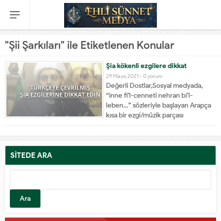
"Şii Şarkıları" ile Etiketlenen Konular
Şia kökenli ezgilere dikkat
29 Mayıs 2021 -
0 yorum
Değerli Dostlar,Sosyal medyada,
“inne fi’l-cenneti nehran bi’l-
leben…” sözleriyle başlayan Arapça
kısa bir ezgi/müzik parçası
dolaşıyor.Bu müziğin
enstrümanı/bestesi de dini
ruhaniyetli görüldüğünden olmalı ki
manayı bilmeyen dostların gruplarda
SİTEDE ARA
bu müziği paylaştıkları haberlerine
Arama:
muhatap olduk. Tercümesini aşağıda
verdiğimiz üzere işbu ezgi, belirgin...