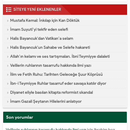
SİTEYE YENİ EKLENENLER
Mustafa Kemal: İnkılap için Kan Döktük
İmam Suyuti’yi tekfir eden selefi
Halis Bayancuk’dan Vatikan’a selam
Halis Bayancuk’un Sahabe ve Selefe hakareti
Allah’ın kelamı ve ses tartışmaları. İbni Teymiyye dalaleti
Velilerin ruhlarının tasarrufu hakkında ilmi yazı
İlim ve Fetih Ruhu: Tarihten Geleceğe Şuur Köprüsü
İbn-i Teymiyye Ruhlar tasarruf eder savaşa katılır diyor
Diyanet eliyle basılan kitapta reformist skandal
İmam Gazali Şeytanın Hilelerini anlatıyor
Son yorumlar
Velilerin ruhlarının tasarrufu hakkında ilmi yazı
için
ibrahim boz