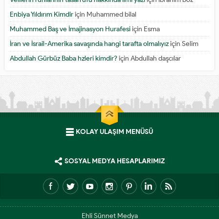
Enbiya Yıldırım Kimdir
için
Muhammed bilal
Muhammed Baş ve İmajinasyon Hurafesi
için
Esma
İran ve İsrail-Amerika savaşında hangi tarafta olmalıyız
için
Selim
Abdullah Gürbüz Baba hzleri kimdir?
için
Abdullah daşcılar
KOLAY ULAŞIM MENÜSÜ
SOSYAL MEDYA HESAPLARIMIZ
Ehli Sünnet Medya