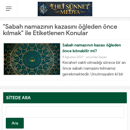
"Sabah namazının kazasını öğleden önce
kılmak" ile Etiketlenen Konular
Sabah namazının kazası öğleden
önce kılınabilir mi?
Sabah
8 Ağustos 2021 -
yorumlar kapalı
Kerahet vakti olmadığı sürece bir an
namazının
önce sabah namazını kılmamız
kazası
gerekmektedir. Unutmayalım ki bir
öğleden
namaz, vaktinden ne kadar çok
önce
geciktirip kılınacak olursa, cezası da
kılınabilir
ona göre daha fazla olacaktır. Sabah
mi?
namazının öğleden önce veya sonra
SİTEDE ARA
için
kılınması hakkında şöyle farklı
Arama:
hükümler...