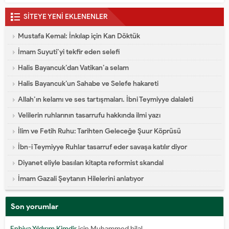
SİTEYE YENİ EKLENENLER
Mustafa Kemal: İnkılap için Kan Döktük
İmam Suyuti’yi tekfir eden selefi
Halis Bayancuk’dan Vatikan’a selam
Halis Bayancuk’un Sahabe ve Selefe hakareti
Allah’ın kelamı ve ses tartışmaları. İbni Teymiyye dalaleti
Velilerin ruhlarının tasarrufu hakkında ilmi yazı
İlim ve Fetih Ruhu: Tarihten Geleceğe Şuur Köprüsü
İbn-i Teymiyye Ruhlar tasarruf eder savaşa katılır diyor
Diyanet eliyle basılan kitapta reformist skandal
İmam Gazali Şeytanın Hilelerini anlatıyor
Son yorumlar
Enbiya Yıldırım Kimdir
için
Muhammed bilal