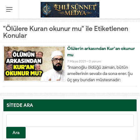
"Ölülere Kuran okunur mu" ile Etiketlenen
Konular
Ölülerin arkasından Kur’an okunur
mu
7 Mayıs 2021 -
0 yorum
"İnsanoğlu öldüğü zaman, bütün
amellerinin sevabı da sona erer. Şu
üç şey bundan müstesnadır:
Sadaka-i câriye, istifade edilen ilim,
kendisine dua eden hayırlı evlat."(
Müslim, Vasiyyet 14. Ayrıca bk. Ebû
Dâvûd, Vasâya 14; Tirmizi, Ahkâm 36;
SİTEDE ARA
Nesâî, Vasâyâ 8) Hz. Talha...