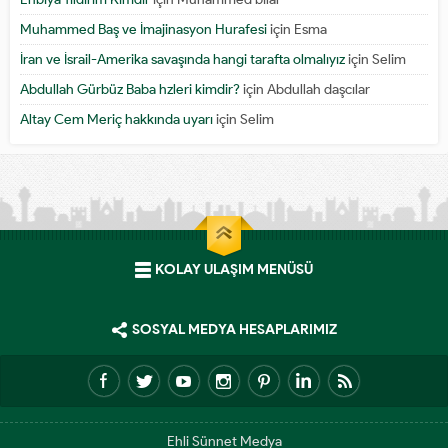
Muhammed Baş ve İmajinasyon Hurafesi
için
Esma
İran ve İsrail-Amerika savaşında hangi tarafta olmalıyız
için
Selim
Abdullah Gürbüz Baba hzleri kimdir?
için
Abdullah daşcılar
Altay Cem Meriç hakkında uyarı
için
Selim
KOLAY ULAŞIM MENÜSÜ
SOSYAL MEDYA HESAPLARIMIZ
Ehli Sünnet Medya