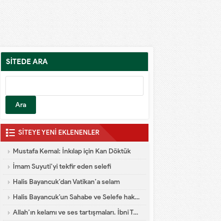
SİTEDE ARA
SİTEYE YENİ EKLENENLER
Mustafa Kemal: İnkılap için Kan Döktük
İmam Suyuti’yi tekfir eden selefi
Halis Bayancuk’dan Vatikan’a selam
Halis Bayancuk’un Sahabe ve Selefe hakareti
Allah’ın kelamı ve ses tartışmaları. İbni Teymiyye dalaleti