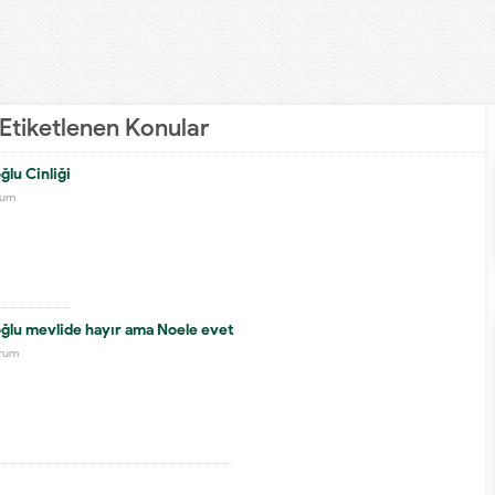
 Etiketlenen Konular
lu Cinliği
rum
ğlu mevlide hayır ama Noele evet
orum