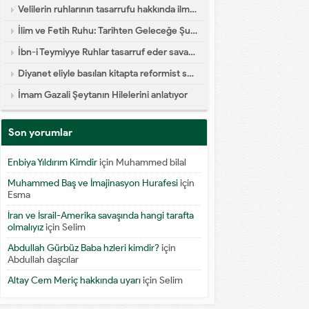
Velilerin ruhlarının tasarrufu hakkında ilmi yazı
İlim ve Fetih Ruhu: Tarihten Geleceğe Şuur Köprüsü
İbn-i Teymiyye Ruhlar tasarruf eder savaşa katılır diyor
Diyanet eliyle basılan kitapta reformist skandal
İmam Gazali Şeytanın Hilelerini anlatıyor
Son yorumlar
Enbiya Yıldırım Kimdir
için
Muhammed bilal
Muhammed Baş ve İmajinasyon Hurafesi
için
Esma
İran ve İsrail-Amerika savaşında hangi tarafta
olmalıyız
için
Selim
Abdullah Gürbüz Baba hzleri kimdir?
için
Abdullah daşcılar
Altay Cem Meriç hakkında uyarı
için
Selim