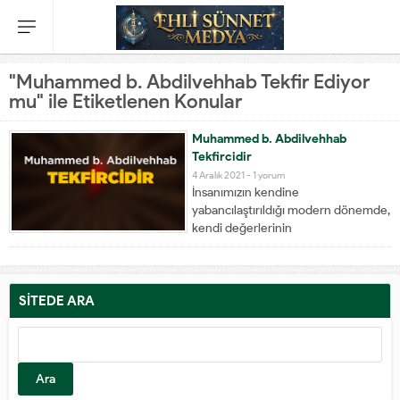
"Muhammed b. Abdilvehhab Tekfir Ediyor
mu" ile Etiketlenen Konular
Muhammed b. Abdilvehhab
Tekfircidir
4 Aralık 2021 -
1 yorum
İnsanımızın kendine
yabancılaştırıldığı modern dönemde,
kendi değerlerinin
uzağınasavrulmuş genç neslin bir
kesimi can simidi olarak Vehhabi
akidesine sığınıyor. Kendisine
okunan bir-iki ayet, bir-iki hadis ve
SİTEDE ARA
sözüm ona Selef' ten nakledilen bir-
iki anekdot, asırlar boyu en temel
varlık alanını oluşturmuş bulunan...