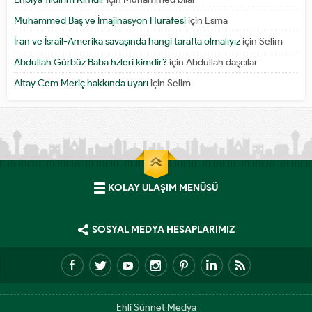
Muhammed Baş ve İmajinasyon Hurafesi
için
Esma
İran ve İsrail-Amerika savaşında hangi tarafta olmalıyız
için
Selim
Abdullah Gürbüz Baba hzleri kimdir?
için
Abdullah daşcılar
Altay Cem Meriç hakkında uyarı
için
Selim
KOLAY ULAŞIM MENÜSÜ
SOSYAL MEDYA HESAPLARIMIZ
Ehli Sünnet Medya