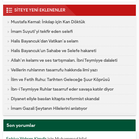
SİTEYE YENİ EKLENENLER
Mustafa Kemal: İnkılap için Kan Döktük
İmam Suyuti’yi tekfir eden selefi
Halis Bayancuk’dan Vatikan’a selam
Halis Bayancuk’un Sahabe ve Selefe hakareti
Allah’ın kelamı ve ses tartışmaları. İbni Teymiyye dalaleti
Velilerin ruhlarının tasarrufu hakkında ilmi yazı
İlim ve Fetih Ruhu: Tarihten Geleceğe Şuur Köprüsü
İbn-i Teymiyye Ruhlar tasarruf eder savaşa katılır diyor
Diyanet eliyle basılan kitapta reformist skandal
İmam Gazali Şeytanın Hilelerini anlatıyor
Son yorumlar
Enbiya Yıldırım Kimdir
için
Muhammed bilal