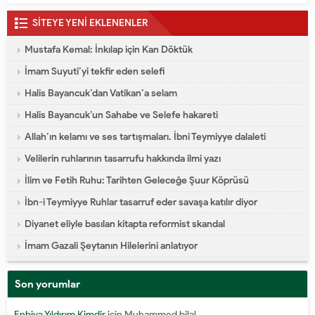
SİTEYE YENİ EKLENENLER
Mustafa Kemal: İnkılap için Kan Döktük
İmam Suyuti’yi tekfir eden selefi
Halis Bayancuk’dan Vatikan’a selam
Halis Bayancuk’un Sahabe ve Selefe hakareti
Allah’ın kelamı ve ses tartışmaları. İbni Teymiyye dalaleti
Velilerin ruhlarının tasarrufu hakkında ilmi yazı
İlim ve Fetih Ruhu: Tarihten Geleceğe Şuur Köprüsü
İbn-i Teymiyye Ruhlar tasarruf eder savaşa katılır diyor
Diyanet eliyle basılan kitapta reformist skandal
İmam Gazali Şeytanın Hilelerini anlatıyor
Son yorumlar
Enbiya Yıldırım Kimdir
için
Muhammed bilal