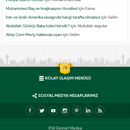
Muhammed Baş ve İmajinasyon Hurafesi
için
Esma
İran ve İsrail-Amerika savaşında hangi tarafta olmalıyız
için
Selim
Abdullah Gürbüz Baba hzleri kimdir?
için
Abdullah daşcılar
Altay Cem Meriç hakkında uyarı
için
Selim
KOLAY ULAŞIM MENÜSÜ
SOSYAL MEDYA HESAPLARIMIZ
Ehli Sünnet Medya