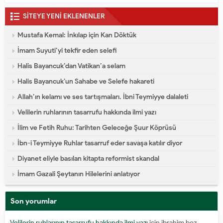
SİTEYE YENİ EKLENENLER
Mustafa Kemal: İnkılap için Kan Döktük
İmam Suyuti’yi tekfir eden selefi
Halis Bayancuk’dan Vatikan’a selam
Halis Bayancuk’un Sahabe ve Selefe hakareti
Allah’ın kelamı ve ses tartışmaları. İbni Teymiyye dalaleti
Velilerin ruhlarının tasarrufu hakkında ilmi yazı
İlim ve Fetih Ruhu: Tarihten Geleceğe Şuur Köprüsü
İbn-i Teymiyye Ruhlar tasarruf eder savaşa katılır diyor
Diyanet eliyle basılan kitapta reformist skandal
İmam Gazali Şeytanın Hilelerini anlatıyor
Son yorumlar
Velilerin ruhlarının tasarrufu hakkında ilmi yazı
için
ibrahim boz