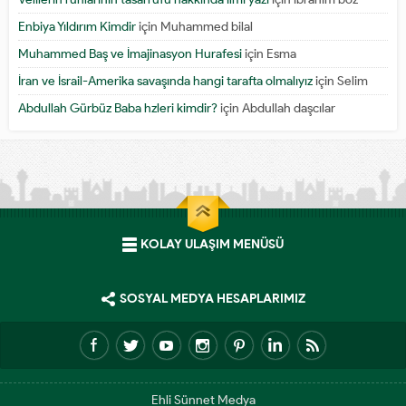
Enbiya Yıldırım Kimdir
için
Muhammed bilal
Muhammed Baş ve İmajinasyon Hurafesi
için
Esma
İran ve İsrail-Amerika savaşında hangi tarafta olmalıyız
için
Selim
Abdullah Gürbüz Baba hzleri kimdir?
için
Abdullah daşcılar
KOLAY ULAŞIM MENÜSÜ
SOSYAL MEDYA HESAPLARIMIZ
Ehli Sünnet Medya