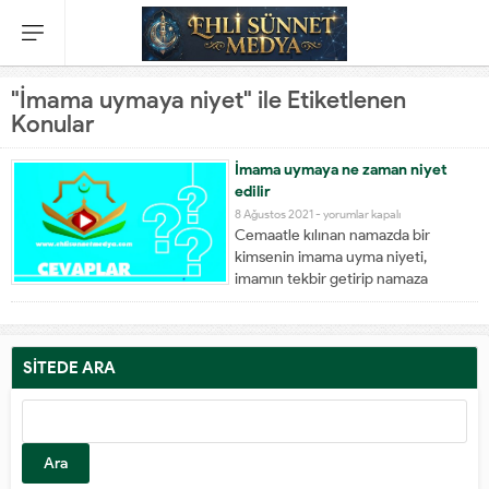
"İmama uymaya niyet" ile Etiketlenen
Konular
İmama uymaya ne zaman niyet
edilir
İmama
8 Ağustos 2021 -
yorumlar kapalı
Cemaatle kılınan namazda bir
uymaya
kimsenin imama uyma niyeti,
ne
imamın tekbir getirip namaza
zaman
başlamasından sonra olması şart
niyet
değildir, önce de olabilir. Çünkü
edilir
ibadete sürat ve acele etme fazileti
için
sebebiyle cemaatin tekbirleri,
SİTEDE ARA
imamın tekbirine çok yakın olmalıdır.
Arama:
Bu nedenle niyet, imamın
tekbirinden...