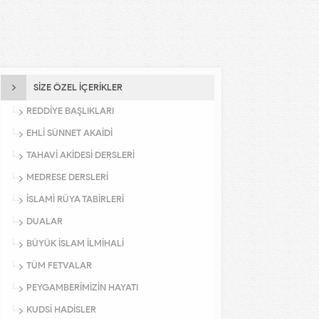
SİZE ÖZEL İÇERİKLER
REDDİYE BAŞLIKLARI
EHLİ SÜNNET AKAİDİ
TAHAVİ AKİDESİ DERSLERİ
MEDRESE DERSLERİ
İSLAMİ RÜYA TABİRLERİ
DUALAR
BÜYÜK İSLAM İLMİHALİ
TÜM FETVALAR
PEYGAMBERİMİZİN HAYATI
KUDSİ HADİSLER