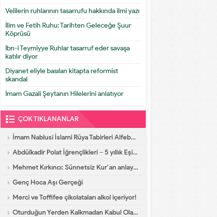
Velilerin ruhlarının tasarrufu hakkında ilmi yazı
İlim ve Fetih Ruhu: Tarihten Geleceğe Şuur
Köprüsü
İbn-i Teymiyye Ruhlar tasarruf eder savaşa
katılır diyor
Diyanet eliyle basılan kitapta reformist
skandal
İmam Gazali Şeytanın Hilelerini anlatıyor
ÇOK TIKLANANLAR
İmam Nablusi İslami Rüya Tabirleri Alfebatik Sıra
Abdülkadir Polat İğrençlikleri – 5 yıllık Eşinin İtirafları
Mehmet Kırkıncı: Sünnetsiz Kur’an anlayışı hastalıktır, dalalettir!
Genç Hoca Aşı Gerçeği
Merci ve Toffifee çikolataları alkol içeriyor!
Oturduğun Yerden Kalkmadan Kabul Olacak Dua