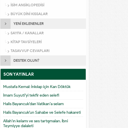
İSİM ANSİKLOPEDİSİ
BÜYÜK DİNİ KISSALAR
YENİ EKLENENLER
SAYFA / KANALLAR
KİTAP TAVSİYELERİ
TASAVVUF CEVAPLARI
DESTEK OLUN?
SON YAYINLAR
Mustafa Kemal: İnkılap için Kan Döktük
İmam Suyuti’yi tekfir eden selefi
Halis Bayancuk’dan Vatikan’a selam
Halis Bayancuk’un Sahabe ve Selefe hakareti
Allah’ın kelamı ve ses tartışmaları. İbni
Teymiyye dalaleti