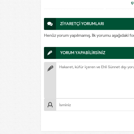
ç
ZİYARETÇİ YORUMLARI
Henüz yorum yapılmamış. İlk yorumu aşağıdaki form a
YORUM YAPABİLİRSİNİZ