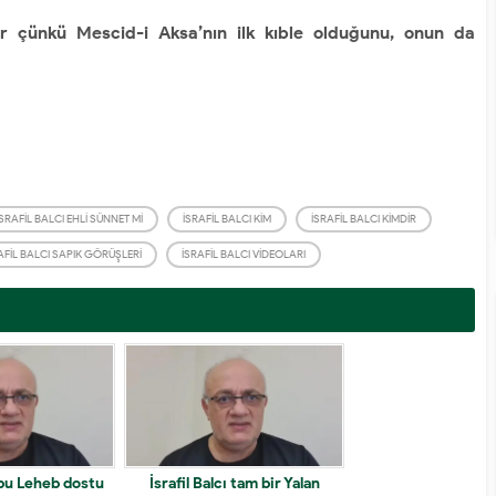
yor çünkü Mescid-i Aksa’nın ilk kıble olduğunu, onun da
İSRAFIL BALCI EHLI SÜNNET MI
İSRAFIL BALCI KIM
İSRAFIL BALCI KIMDIR
AFIL BALCI SAPIK GÖRÜŞLERI
İSRAFIL BALCI VIDEOLARI
 Ebu Leheb dostu
İsrafil Balcı tam bir Yalan