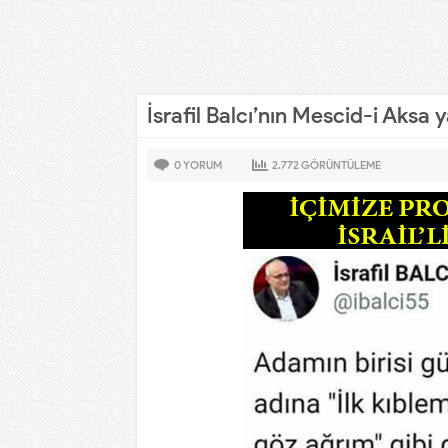
İsrafil Balcı’nın Mescid-i Aksa y
0
YORUM
2.772
GÖRÜNTÜLEME