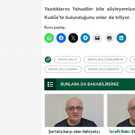
Yazdıklarını Yahudiler bile söyleyemi
Kudüs’te bulunduğunu onlar da biliyor.
Bunu paylaş:
İSRAFIL BALCI
İSRAFIL BALCI DINLENIR MI
İSRAFIL BALCI KURAN
İSRAFIL BALCI REDDIYE
İSR
BUNLARA DA BAKABİLİRSİNİZ
Şeriata karşı olan ilahiyatçı
İsrafil Balcı