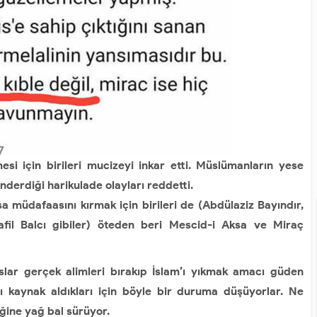
i için birileri mucizeyi inkar etti. Müslümanların yese
gönderdiği harikulade olayları reddetti.
üdafaasını kırmak için birileri de (Abdülaziz Bayındır,
fil Balcı gibiler) öteden beri Mescid-i Aksa ve Miraç
ar gerçek alimleri bırakıp İslam’ı yıkmak amacı güden
ı kaynak aldıkları için böyle bir duruma düşüyorlar. Ne
ğine yağ bal sürüyor.