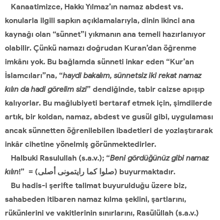
Kanaatimizce, Hakkı Yılmaz’ın namaz abdest vs.
konularla ilgili sapkın açıklamalarıyla, dinin ikinci ana
kaynağı olan “sünnet”i yıkmanın ana temeli hazırlanıyor
olabilir. Çünkü namazı doğrudan Kuran’dan öğrenme
imkânı yok. Bu bağlamda sünneti inkar eden “Kur’an
İslamcıları”na, “
haydi bakalım, sünnetsiz iki rekat namaz
kılın da hadi görelim sizi
” dendiğinde, tabir caizse apışıp
kalıyorlar. Bu mağlubiyeti bertaraf etmek için, şimdilerde
artık, bir koldan, namaz, abdest ve gusül gibi, uygulaması
ancak sünnetten öğrenilebilen ibadetleri de yozlaştırarak
inkâr cihetine yönelmiş görünmektedirler.
Halbuki Rasulullah (s.a.v.); “
Beni gördüğünüz gibi namaz
kılın
!” = (صلوا كما رايتمونى أصلى) buyurmaktadır.
Bu hadis-i şerifte talimat buyurulduğu üzere biz,
sahabeden itibaren namaz kılma şeklini, şartlarını,
rükünlerini ve vakitlerinin sınırlarını, Rasülüllah (s.a.v.)