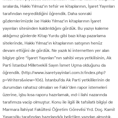
sıralarda, Hakkı Yılmaz’ın tefsir ve kitaplarının, İşaret Yayınları
tarafından neşredildiğini öğrendik. Daha sonraki
gözlemlerimizde ise Hakkı Yılmaz’ın kitaplarının İşaret
yayınları sitesinden kaldırıldığını gördük. Bu yazıyı kaleme
aldığımız günlerde Kitap Yurdu gibi bazı kitap pazarlama
sitelerinde, Hakkı Yılmaz’ın kitaplarının satışının henüz
devam ettiğini de gördük. Ne yazık ki internetten yer alan
bilgiye göre “İşaret Yayınları”nın sahibi veya yetkilisinin, Ak
Parti İstanbul Milletvekili Sayın İsmet Uçma olduğunu da
öğrendik. (http://www.isaretyayinlari.com.tr/index.php?
p=Writers&view=106). İstanbul’da Ak Parti yetkililerinin de
durumdan rahatsız olmaları ve Fakir’den rapor istemeleri
üzerine, işbu kısa raporu hazırlamak, ınd-i ilahi nazarında
tarafımıza vacip olmuştur. Konu ile ilgili ilk tafsilatlı bilgiyi de
Marmara İlahiyat Fakültesi Öğretim Görevlisi Yrd. Doç. Kamil
Yaşaroğlu tarafından hazırlandığı belirtilen yazıdan almıştık.