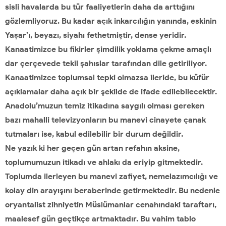
sisli havalarda bu tür faaliyetlerin daha da arttığını
gözlemliyoruz. Bu kadar açık inkarcılığın yanında, eskinin
Yaşar’ı, beyazı, siyahı fethetmiştir, dense yeridir.
Kanaatimizce bu fikirler şimdilik yoklama çekme amaçlı
dar çerçevede tekil şahıslar tarafından dile getiriliyor.
Kanaatimizce toplumsal tepki olmazsa ileride, bu küfür
açıklamalar daha açık bir şekilde de ifade edilebilecektir.
Anadolu’muzun temiz itikadına saygılı olması gereken
bazı mahalli televizyonların bu manevi cinayete çanak
tutmaları ise, kabul edilebilir bir durum değildir.
Ne yazık ki her geçen gün artan refahın aksine,
toplumumuzun itikadı ve ahlakı da eriyip gitmektedir.
Toplumda ilerleyen bu manevi zafiyet, nemelazımcılığı ve
kolay din arayışını beraberinde getirmektedir. Bu nedenle
oryantalist zihniyetin Müslümanlar cenahındaki taraftarı,
maalesef gün geçtikçe artmaktadır. Bu vahim tablo