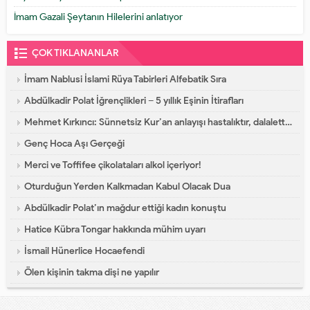
İmam Gazali Şeytanın Hilelerini anlatıyor
ÇOK TIKLANANLAR
İmam Nablusi İslami Rüya Tabirleri Alfebatik Sıra
Abdülkadir Polat İğrençlikleri – 5 yıllık Eşinin İtirafları
Mehmet Kırkıncı: Sünnetsiz Kur’an anlayışı hastalıktır, dalalettir!
Genç Hoca Aşı Gerçeği
Merci ve Toffifee çikolataları alkol içeriyor!
Oturduğun Yerden Kalkmadan Kabul Olacak Dua
Abdülkadir Polat’ın mağdur ettiği kadın konuştu
Hatice Kübra Tongar hakkında mühim uyarı
İsmail Hünerlice Hocaefendi
Ölen kişinin takma dişi ne yapılır