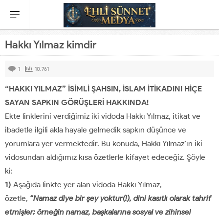
Hakkı Yılmaz kimdir
1
10.761
“HAKKI YILMAZ” İSİMLİ ŞAHSIN, İSLAM İTİKADINI HİÇE
SAYAN SAPKIN GÖRÜŞLERİ HAKKINDA!
Ekte linklerini verdiğimiz iki vidoda Hakkı Yılmaz, itikat ve
ibadetle ilgili akla hayale gelmedik sapkın düşünce ve
yorumlara yer vermektedir. Bu konuda, Hakkı Yılmaz’ın iki
vidosundan aldığımız kısa özetlerle kifayet edeceğiz. Şöyle
ki:
1)
Aşağıda linkte yer alan vidoda Hakkı Yılmaz,
özetle,
“Namaz diye bir şey yoktur(!), dini kasıtlı olarak tahrif
etmişler; örneğin namaz, başkalarına sosyal ve zihinsel