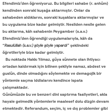
Efendimiz’den öğreniyoruz. Bu bilgileri sahabe (r. anhüm)
kendinden sonraki kuşağa aktarmıştır. Onlar da
sahabeden aldıklarını, sonraki kuşaklara aktarmışlar ve
bu uygulama bize kadar gelmiştir. Nesilden nesile gelen
bu aktarma, kâh sahabenin Peygamber (s.a.v.)
Efendimiz’den öğrendiği uygulamalarıyla, kâh da
“
Rasulüllah (s.a.v.) şöyle şöyle yapardı
” şeklindeki
öğretileriyle bize kadar gelmiştir.
Bu noktada Hakkı Yılmaz, güya sünnete olan ihtiyacı
ortadan kaldırmak için bilinen şekliyle namaz, abdest ve
guslün, dinde olmadığını söylemekte ve demagojik bir
yöntemle saçma iddialarını kendince ispata
çalışmaktadır.
Günümüzde bu ve benzeri dini saptırma faaliyetleri, akla
hayale gelmedik yöntemlerle maalesef dolu dizgin devam
etmektedir. Referandum, seçim, iç ve dış problemler gibi