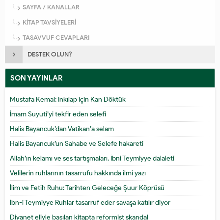
SAYFA / KANALLAR
KİTAP TAVSİYELERİ
TASAVVUF CEVAPLARI
DESTEK OLUN?
SON YAYINLAR
Mustafa Kemal: İnkılap için Kan Döktük
İmam Suyuti’yi tekfir eden selefi
Halis Bayancuk’dan Vatikan’a selam
Halis Bayancuk’un Sahabe ve Selefe hakareti
Allah’ın kelamı ve ses tartışmaları. İbni Teymiyye dalaleti
Velilerin ruhlarının tasarrufu hakkında ilmi yazı
İlim ve Fetih Ruhu: Tarihten Geleceğe Şuur Köprüsü
İbn-i Teymiyye Ruhlar tasarruf eder savaşa katılır diyor
Diyanet eliyle basılan kitapta reformist skandal