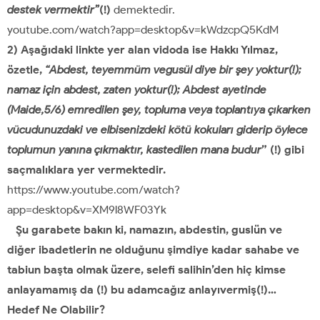
destek vermektir”
(!)
demektedir.
youtube.com/watch?app=desktop&v=kWdzcpQ5KdM
2) Aşağıdaki linkte yer alan vidoda ise Hakkı Yılmaz,
özetle,
“Abdest, teyemmüm vegusül diye bir şey yoktur(!);
namaz için abdest, zaten yoktur(!); Abdest ayetinde
(Maide,5/6) emredilen şey, topluma veya toplantıya çıkarken
vücudunuzdaki ve elbisenizdeki kötü kokuları giderip öylece
toplumun yanına çıkmaktır, kastedilen mana budur
” (!) gibi
saçmalıklara yer vermektedir.
https://www.youtube.com/watch?
app=desktop&v=XM9l8WF03Yk
Şu garabete bakın ki, namazın, abdestin, guslün ve
diğer ibadetlerin ne olduğunu şimdiye kadar sahabe ve
tabiun başta olmak üzere, selefi salihin’den hiç kimse
anlayamamış da (!) bu adamcağız anlayıvermiş(!)…
Hedef Ne Olabilir?