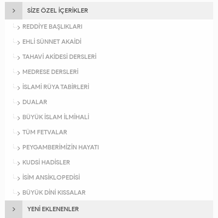
SİZE ÖZEL İÇERİKLER
REDDİYE BAŞLIKLARI
EHLİ SÜNNET AKAİDİ
TAHAVİ AKİDESİ DERSLERİ
MEDRESE DERSLERİ
İSLAMİ RÜYA TABİRLERİ
DUALAR
BÜYÜK İSLAM İLMİHALİ
TÜM FETVALAR
PEYGAMBERİMİZİN HAYATI
KUDSİ HADİSLER
İSİM ANSİKLOPEDİSİ
BÜYÜK DİNİ KISSALAR
YENİ EKLENENLER