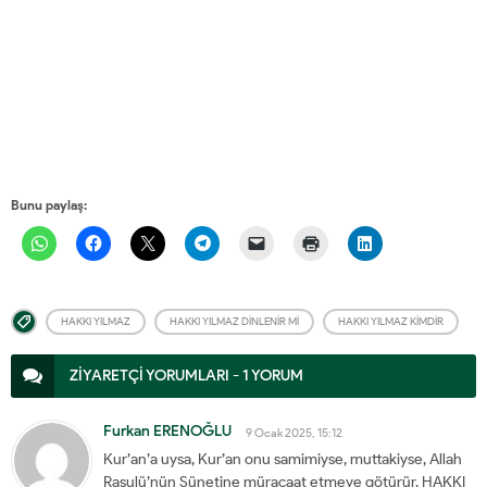
Bunu paylaş:
HAKKI YILMAZ
HAKKI YILMAZ DINLENIR MI
HAKKI YILMAZ KIMDIR
ZİYARETÇİ YORUMLARI - 1 YORUM
Furkan ERENOĞLU
9 Ocak 2025, 15:12
Kur’an’a uysa, Kur’an onu samimiyse, muttakiyse, Allah
Rasulü’nün Sünetine müracaat etmeye götürür. HAKKI