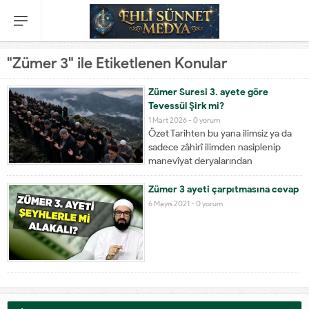
"Zümer 3" ile Etiketlenen Konular
Zümer Suresi 3. ayete göre
Tevessül Şirk mi?
1 Mart 2026 -
0 yorum
Özet Tarihten bu yana ilimsiz ya da
sadece zâhirî ilimden nasiplenip
manevîyat deryalarından
yudumlamamış olan veya temel usûl
ilimlerine hâkim olmadan, tefsirleri
Zümer 3 ayeti çarpıtmasına cevap
karıştırmadan birkaç âyet-i
6 Mayıs 2021 -
0 yorum
kerimenin yalnızca zâhirî/kelime
manasını öğrenenler, çoğu zaman
hakikat ehli olanlara karşı tavır almış
ve onları bidat...