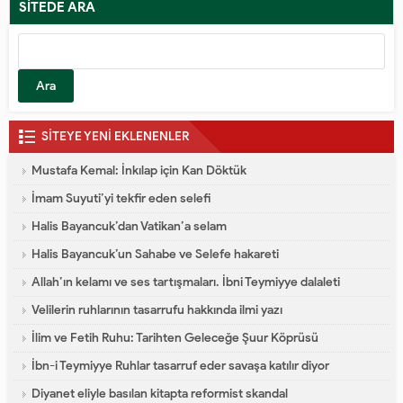
SİTEDE ARA
SİTEYE YENİ EKLENENLER
Mustafa Kemal: İnkılap için Kan Döktük
İmam Suyuti’yi tekfir eden selefi
Halis Bayancuk’dan Vatikan’a selam
Halis Bayancuk’un Sahabe ve Selefe hakareti
Allah’ın kelamı ve ses tartışmaları. İbni Teymiyye dalaleti
Velilerin ruhlarının tasarrufu hakkında ilmi yazı
İlim ve Fetih Ruhu: Tarihten Geleceğe Şuur Köprüsü
İbn-i Teymiyye Ruhlar tasarruf eder savaşa katılır diyor
Diyanet eliyle basılan kitapta reformist skandal