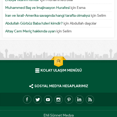
Muhammed Baş ve İmajinasyon Hurafesi
için
Esma
İran ve İsrail-Amerika savaşında hangi tarafta olmalıyız
için
Selim
Abdullah Gürbüz Baba hzleri kimdir?
için
Abdullah daşcılar
Altay Cem Meriç hakkında uyarı
için
Selim
KOLAY ULAŞIM MENÜSÜ
SOSYAL MEDYA HESAPLARIMIZ
Ehli Sünnet Medya