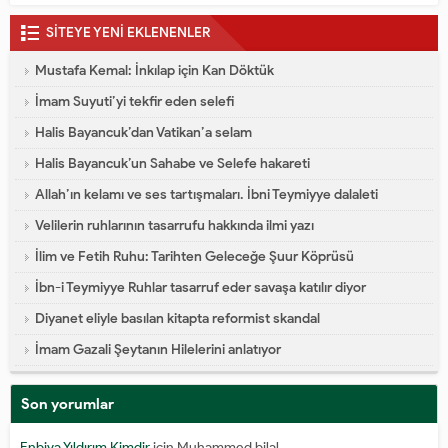
SİTEYE YENİ EKLENENLER
Mustafa Kemal: İnkılap için Kan Döktük
İmam Suyuti’yi tekfir eden selefi
Halis Bayancuk’dan Vatikan’a selam
Halis Bayancuk’un Sahabe ve Selefe hakareti
Allah’ın kelamı ve ses tartışmaları. İbni Teymiyye dalaleti
Velilerin ruhlarının tasarrufu hakkında ilmi yazı
İlim ve Fetih Ruhu: Tarihten Geleceğe Şuur Köprüsü
İbn-i Teymiyye Ruhlar tasarruf eder savaşa katılır diyor
Diyanet eliyle basılan kitapta reformist skandal
İmam Gazali Şeytanın Hilelerini anlatıyor
Son yorumlar
Enbiya Yıldırım Kimdir
için
Muhammed bilal