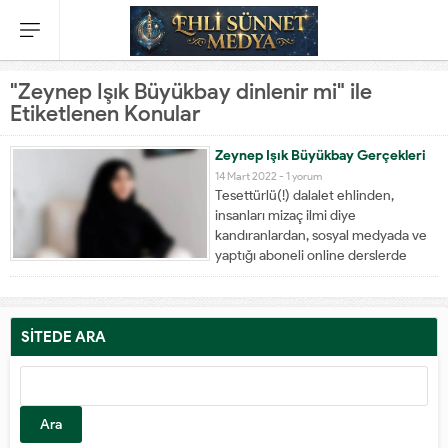
"Zeynep Işık Büyükbay dinlenir mi" ile
Etiketlenen Konular
Zeynep Işık Büyükbay Gerçekleri
14 Mart 2022 -
1 yorum
Tesettürlü(!) dalalet ehlinden,
insanları mizaç ilmi diye
kandıranlardan, sosyal medyada ve
yaptığı aboneli online derslerde
İslami konularda inkara yeltenen
Zeynep ışık Büyükbay adlı kadın
Cübbeli Ahmed Hocaefendi
tarafından deşifre edildi.
SİTEDE ARA
https://www.youtube.com/watch?
v=cKtKd2AYa1M