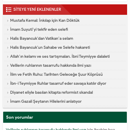
SİTEYE YENİ EKLENENLER
Mustafa Kemal: İnkılap için Kan Döktük
İmam Suyuti’yi tekfir eden selefi
Halis Bayancuk’dan Vatikan’a selam
Halis Bayancuk’un Sahabe ve Selefe hakareti
Allah’ın kelamı ve ses tartışmaları. İbni Teymiyye dalaleti
Velilerin ruhlarının tasarrufu hakkında ilmi yazı
İlim ve Fetih Ruhu: Tarihten Geleceğe Şuur Köprüsü
İbn-i Teymiyye Ruhlar tasarruf eder savaşa katılır diyor
Diyanet eliyle basılan kitapta reformist skandal
İmam Gazali Şeytanın Hilelerini anlatıyor
Son yorumlar
Velilerin ruhlarının tasarrufu hakkında ilmi yazı
için
ibrahim boz