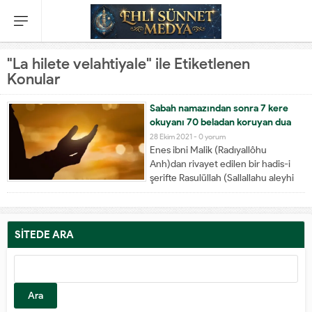
"La hilete velahtiyale" ile Etiketlenen
Konular
Sabah namazından sonra 7 kere
okuyanı 70 beladan koruyan dua
28 Ekim 2021 -
0 yorum
Enes ibni Malik (Radıyallôhu
Anh)dan rivayet edilen bir hadis-i
şerifte Rasulüllah (Sallallahu aleyhi
ve sellem) şöyle buyurmuştur:
"Hangi bir kul sabah namazını kılıp
bitirince 7 defa: Laa havle velaa
guvvete illaa billaahi, Laa hiilete
SİTEDE ARA
velahtiyaale velaa melce e velaa
Arama:
mencaa minallaahi illa...