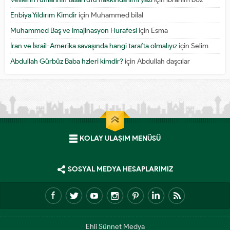
Enbiya Yıldırım Kimdir
için
Muhammed bilal
Muhammed Baş ve İmajinasyon Hurafesi
için
Esma
İran ve İsrail-Amerika savaşında hangi tarafta olmalıyız
için
Selim
Abdullah Gürbüz Baba hzleri kimdir?
için
Abdullah daşcılar
KOLAY ULAŞIM MENÜSÜ
SOSYAL MEDYA HESAPLARIMIZ
Ehli Sünnet Medya