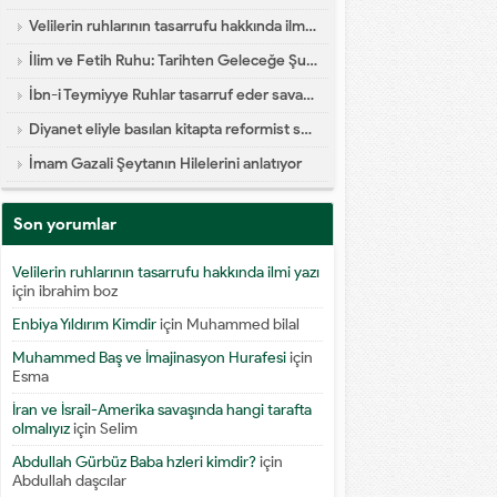
Velilerin ruhlarının tasarrufu hakkında ilmi yazı
İlim ve Fetih Ruhu: Tarihten Geleceğe Şuur Köprüsü
İbn-i Teymiyye Ruhlar tasarruf eder savaşa katılır diyor
Diyanet eliyle basılan kitapta reformist skandal
İmam Gazali Şeytanın Hilelerini anlatıyor
Son yorumlar
Velilerin ruhlarının tasarrufu hakkında ilmi yazı
için
ibrahim boz
Enbiya Yıldırım Kimdir
için
Muhammed bilal
Muhammed Baş ve İmajinasyon Hurafesi
için
Esma
İran ve İsrail-Amerika savaşında hangi tarafta
olmalıyız
için
Selim
Abdullah Gürbüz Baba hzleri kimdir?
için
Abdullah daşcılar