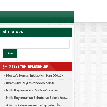
SİTEDE ARA
SİTEYE YENİ EKLENENLER
Mustafa Kemal: İnkılap için Kan Döktük
İmam Suyuti’yi tekfir eden selefi
Halis Bayancuk’dan Vatikan’a selam
Halis Bayancuk’un Sahabe ve Selefe hakareti
Allah’ın kelamı ve ses tartışmaları. İbni Teymiyye dalaleti