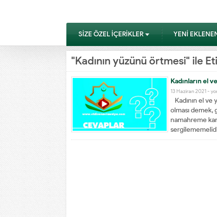
SİZE ÖZEL İÇERİKLER
YENİ EKLENE
"Kadının yüzünü örtmesi" ile E
Kadınların el v
13 Haziran 2021 -
yo
Kadının el ve y
olması demek, g
namahreme karşı
sergilememelidi