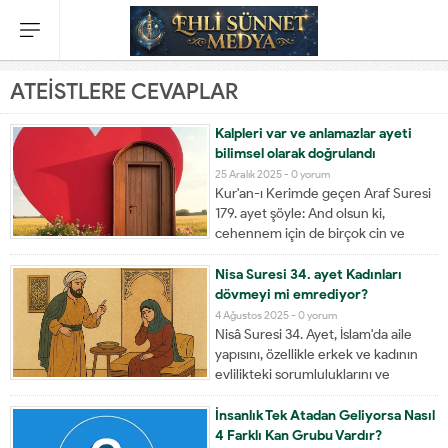
ATEİSTLERE CEVAPLAR
Kalpleri var ve anlamazlar ayeti
bilimsel olarak doğrulandı
25 Aralık 2025 -
0 yorum
Kur'an-ı Kerimde geçen Araf Suresi
179. ayet şöyle: And olsun ki,
cehennem için de birçok cin ve
insan yarattık; onların kalbleri vardır
ama anlamazlar; gözleri vardır ama
Nisa Suresi 34. ayet Kadınları
görmezler; kulakları vardır ama
dövmeyi mi emrediyor?
işitmezler. İşte bunlar hayvanlar gibi
4 Ağustos 2025 -
0 yorum
hatta daha sapıktırlar. İşte...
Nisâ Suresi 34. Ayet, İslam'da aile
yapısını, özellikle erkek ve kadının
evlilikteki sorumluluklarını ve
rollerini ele alan bir ayettir. Ayetin
Arapçası, meali ve ardından
İnsanlık Tek Atadan Geliyorsa Nasıl
açıklaması şu şekildedir: Ayetin
4 Farklı Kan Grubu Vardır?