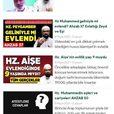
Hz Muhammed geliniyle mi
evlendi? Ahzab 37 Evlatlığı Zeyd
ve Eşi
8 Mayıs 2021 -
0 yorum
Videodaki en çok dikkat çekmek
istediğim husus İslamiyet'in evlatlık
anlayışını kaldırdığıdır.
Hz. Aişe’nin evlilik yaşı 9 muydu
8 Mayıs 2021 -
0 yorum
Öncelikle arkadaşlar, birkaç önemli
konuya temas etmek istiyorum.
doğum tarihi konusunda ülkemizde
1900lü yıllarda bile insanlar
çocuklarının doğum tarihini çok
önemsemiyorlar, nüfus kağıdı ne
Hz. Muhammedin eşleri ve
zaman çıkarsa o zaman doğmuş gibi
cariyeleri AHZAB 50
kabul ediliyordu. Bu sebeple
8 Mayıs 2021 -
0 yorum
günümüzde yaşayan 60 yaşlarındaki
Birincisi Arap toplumunun şöyle bir
bir çok...
kültürü, örfü var: Bir erkek birden