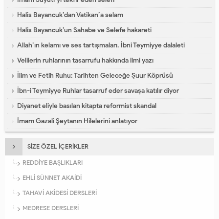
Halis Bayancuk’dan Vatikan’a selam
Halis Bayancuk’un Sahabe ve Selefe hakareti
Allah’ın kelamı ve ses tartışmaları. İbni Teymiyye dalaleti
Velilerin ruhlarının tasarrufu hakkında ilmi yazı
İlim ve Fetih Ruhu: Tarihten Geleceğe Şuur Köprüsü
İbn-i Teymiyye Ruhlar tasarruf eder savaşa katılır diyor
Diyanet eliyle basılan kitapta reformist skandal
İmam Gazali Şeytanın Hilelerini anlatıyor
SİZE ÖZEL İÇERİKLER
REDDİYE BAŞLIKLARI
EHLİ SÜNNET AKAİDİ
TAHAVİ AKİDESİ DERSLERİ
MEDRESE DERSLERİ