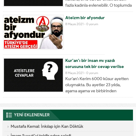
fazla kadınla evlenebilir. O toplumda
bu kesinlikle yadırganmıyor, normal
bin durum. Şuan bazı Arap
Ateizm bir afyondur
ülkelerinde olduğu gibi. Bizim
8 Mayıs 2021 -
0 yorum
insanımız neden yadırgıyor? Çünkü
öyle bir toplumda yetişmediği, alışık
olmadığı için....
Kur’an’ı bir insan mı yazdı
sorusuna tek bir cevap verilse
8 Mayıs 2021 -
0 yorum
Kur'an'ı Kerim 6000 küsur ayetten
oluşmakta. Bu ayetler 23 yılda,
aşama aşama ve birbirinden
bağımsız halde indi. Yani peş peşe
gelen iki ayet birbiri ile alakalı
olmayabilir. Kur'an'ın tamamına
YENİ EKLENENLER
baktığınız zaman ise sıralaması,
ahengi,...
Mustafa Kemal: İnkılap için Kan Döktük
İmam Suyuti’yi tekfir eden selefi