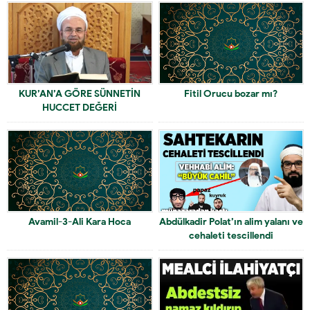
KUR’AN’A GÖRE SÜNNETİN
Fitil Orucu bozar mı?
HUCCET DEĞERİ
Avamil-3-Ali Kara Hoca
Abdülkadir Polat’ın alim yalanı ve
cehaleti tescillendi