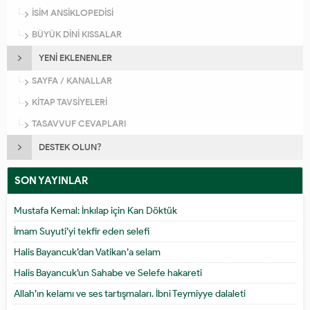
İSİM ANSİKLOPEDİSİ
BÜYÜK DİNİ KISSALAR
YENİ EKLENENLER
SAYFA / KANALLAR
KİTAP TAVSİYELERİ
TASAVVUF CEVAPLARI
DESTEK OLUN?
SON YAYINLAR
Mustafa Kemal: İnkılap için Kan Döktük
İmam Suyuti’yi tekfir eden selefi
Halis Bayancuk’dan Vatikan’a selam
Halis Bayancuk’un Sahabe ve Selefe hakareti
Allah’ın kelamı ve ses tartışmaları. İbni Teymiyye dalaleti