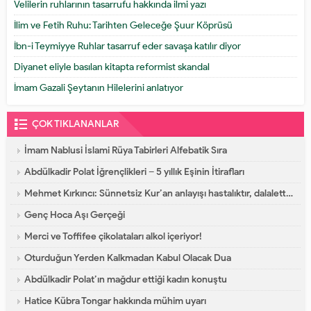
Velilerin ruhlarının tasarrufu hakkında ilmi yazı
İlim ve Fetih Ruhu: Tarihten Geleceğe Şuur Köprüsü
İbn-i Teymiyye Ruhlar tasarruf eder savaşa katılır diyor
Diyanet eliyle basılan kitapta reformist skandal
İmam Gazali Şeytanın Hilelerini anlatıyor
ÇOK TIKLANANLAR
İmam Nablusi İslami Rüya Tabirleri Alfebatik Sıra
Abdülkadir Polat İğrençlikleri – 5 yıllık Eşinin İtirafları
Mehmet Kırkıncı: Sünnetsiz Kur’an anlayışı hastalıktır, dalalettir!
Genç Hoca Aşı Gerçeği
Merci ve Toffifee çikolataları alkol içeriyor!
Oturduğun Yerden Kalkmadan Kabul Olacak Dua
Abdülkadir Polat’ın mağdur ettiği kadın konuştu
Hatice Kübra Tongar hakkında mühim uyarı