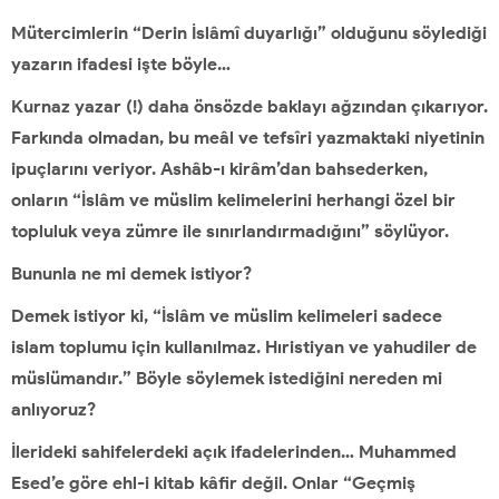
Mütercimlerin “Derin İslâmî duyarlığı” olduğunu söylediği
yazarın ifadesi işte böyle…
Kurnaz yazar (!) daha önsözde baklayı ağzından çıkarıyor.
Farkında olmadan, bu meâl ve tefsîri yazmaktaki niyetinin
ipuçlarını veriyor. Ashâb-ı kirâm’dan bahsederken,
onların “İslâm ve müslim kelimelerini herhangi özel bir
topluluk veya zümre ile sınırlandırmadığını” söylüyor.
Bununla ne mi demek istiyor?
Demek istiyor ki, “İslâm ve müslim kelimeleri sadece
islam toplumu için kullanılmaz. Hıristiyan ve yahudiler de
müslümandır.” Böyle söylemek istediğini nereden mi
anlıyoruz?
İlerideki sahifelerdeki açık ifadelerinden… Muhammed
Esed’e göre ehl-i kitab kâfir değil. Onlar “Geçmiş