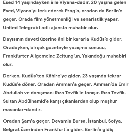
Esed 14 yaşındayken âile Viyana-dadır. 20 yaşına gelen
Esed, Viyana’yı terk ederek Prag’a, oradan da Berlin’e
geçer. Orada film yönetmenliği ve senaristlik yapar.
United Telegrabt adlı ajansta muhabir olur.
Dayısının daveti üzerine âni bir kararla Kudüs’e gider.
Oradayken, birçok gazeteyle yazışma sonucu,
Frankfurter Allgemeine Zeitung’un, Yakındoğu muhabiri
olur.
Derken, Kudüs’ten Kâhire’ye gider. 23 yaşında tekrar
Kudüs’e döner. Oradan Amman’a geçer. Amman’da Emir
Abdullah ve danışmanı Rıza Tevfik’le tanışır. Rıza Tevfik,
Sultan Abdülhamid’e karşı çıkanlardan olup meşhur
masonlar-dandır.
Oradan Şam’a geçer. Devamla Bursa, İstanbul, Sofya,
Belgrat üzerinden Frankfurt’a gider. Berlin’e gidiş