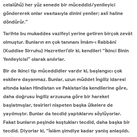
celalühü) her yüz senede bir müceddid/yenileyici
göndererek onlar vasıtasıyla dinini yeniler; aslî haline
döndürür.”
Tarihte bu mukaddes vazifeyi yerine getiren birçok zevât
olmuştur. Bunların en çok tanınanı İmâm-ı Rabbânî
(Kuddise Sirruhu) Hazretleri’dir ki, kendileri “İkinci Binin
Yenileyicisi” olarak anılırlar.
Bir de ikinci tip müceddidler vardır ki, başlangıcı çok
eskilere dayanmaz. Bunlar, uzun müddet İngiliz idaresi
altında kalan Hindistan ve Pakistan’da kendilerine göre,
daha doğrusu İngiliz arzusuna göre bir hareket
başlatmışlar, tesirleri nispeten başka ülkelere de
yayılmıştır. Bunlar da tecdid yaptıklarını söylüyorlar.
Fakat bunların peşinde koştukları tecdid, daha başka bir
tecdid. Diyorlar ki, “İslâm şimdiye kadar yanlış anlaşıldı.