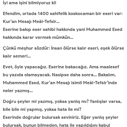
İyi ama işini bilmiyoruz ki!
Efendim, ortada 1400 sahifelik koskocaman bir eseri var:
Kur’an Mesajı Meâl-Tefsir…
Eserine bakıp eser sahibi hakkında yani Muhammed Esed
hakkında karar vermek mümkün…
Çünkü meşhur sözdür: İnsan ölürse kalır eseri, eşek ölürse
kalır semeri…
Evet, öyle yapacağız. Eserine bakacağız. Ama maalesef
bu yazıda olamayacak. Nasipse daha sonra… Bakalım,
Muhammed Esed, Kur’an Mesajı isimli Meâl-Tefsir’inde
neler yazmış…
Doğru şeyler mi yazmış, yoksa yanlış mı? Yanlışlar varsa,
bile bile mi yapmış, yoksa hata ile mi?
Eserinde doğrular bulursak seviniriz. Eğer yanlış şeyler
bulursak, bunun bilmeden, hata ile yapıldığını kabul