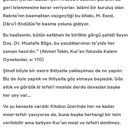
geri istenmesine karar veriyorlar. İslâmî bir kuruluş olan
Rabıta’nın basmaktan vazgeçtiği bu kitabı, M. Esed,
Dâru’l-Endülüs’te basma yoluna gidiyor.
Bu hadisenin, bütün safâhatı ile birlikte görgü şahidi Sayın
Doç. Dr. Mustafa Bilge, bu yazdıklarımızı te’yide her
zaman hazırdır.” (Ahmet Tekin, Kur’an Yolunda Kalem
Oynatanlar, s: 170)
Şimdi böyle bir esere ihtiyatla yaklaşılmaz da ne yapılır.
Biz de öyle yaptık ve ihtiyatla göz atmaya başladık. Göz
attık ve gördük ki tefsîrî mealde derde devadan başka
her şey var…
Ve şu kanaata vardık: Kitabın üzerinde her ne kadar
meal-tefsir yazıyorsa da, buna başka herhangi bir isim
verilebilir ama katiyen Kur’an meal ve tefsiri denilmez.