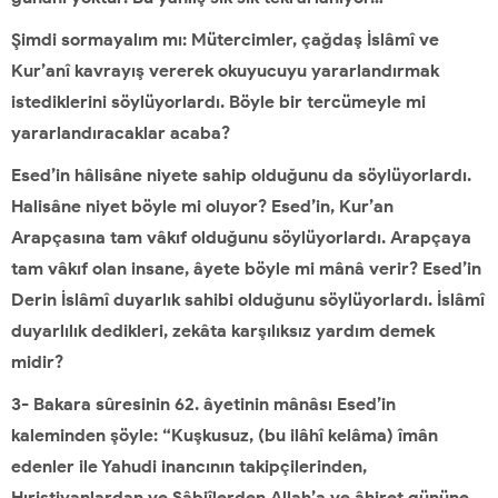
Şimdi sormayalım mı: Mütercimler, çağdaş İslâmî ve
Kur’anî kavrayış vererek okuyucuyu yararlandırmak
istediklerini söylüyorlardı. Böyle bir tercümeyle mi
yararlandıracaklar acaba?
Esed’in hâlisâne niyete sahip olduğunu da söylüyorlardı.
Halisâne niyet böyle mi oluyor? Esed’in, Kur’an
Arapçasına tam vâkıf olduğunu söylüyorlardı. Arapçaya
tam vâkıf olan insane, âyete böyle mi mânâ verir? Esed’in
Derin İslâmî duyarlık sahibi olduğunu söylüyorlardı. İslâmî
duyarlılık dedikleri, zekâta karşılıksız yardım demek
midir?
3- Bakara sûresinin 62. âyetinin mânâsı Esed’in
kaleminden şöyle: “Kuşkusuz, (bu ilâhî kelâma) îmân
edenler ile Yahudi inancının takipçilerinden,
Hıristiyanlardan ve Sâbiîlerden Allah’a ve âhiret gününe