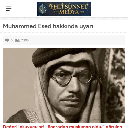
Muhammed Esed hakkında uyarı
0
7.296
Değerli okuyucular! “Sonradan müslüman oldu.” görülen