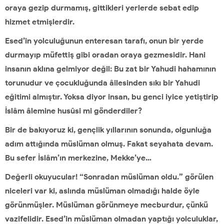
oraya gezip durmamış, gittikleri yerlerde sebat edip
hizmet etmişlerdir.
Esed’in yolculuğunun enteresan tarafı, onun bir yerde
durmayıp müfettiş gibi oradan oraya gezmesidir. Hani
insanın aklına gelmiyor değil: Bu zat bir Yahudi hahamının
torunudur ve çocukluğunda âilesinden sıkı bir Yahudi
eğitimi almıştır. Yoksa diyor insan, bu genci iyice yetiştirip
İslâm âlemine husûsi mi gönderdiler?
Bir de bakıyoruz ki, gençlik yıllarının sonunda, olgunluğa
adım attığında müslüman olmuş. Fakat seyahata devam.
Bu sefer İslâm’ın merkezine, Mekke’ye…
Değerli okuyucular! “Sonradan müslüman oldu.” görülen
niceleri var ki, aslında müslüman olmadığı halde öyle
görünmüşler. Müslüman görünmeye mecburdur, çünkü
vazifelidir. Esed’in müslüman olmadan yaptığı yolculuklar,