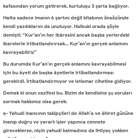
kafasından yorum getirerek, kurtuluşu 3 şarta bağlıyor.
Hatta sadece imanın 6 şartını değil kitabının önsözünde
kendi yazdıklarını da unutuyor. Halbuki orada şöyle
demişti: “Kur’an’ın her ibâresini ancak başka yerlerdeki
ibarelerle irtibatlandırırsak… Kur’an’ın gerçek anlamını
kavrayabiliriz”
Bu durumda Kur’an’ın gerçek anlamını kavrayabilmesi
için bu âyeti de başka âyetlerle irtibatlandırması
gerekirdi. İrtibatlandırmıyor ve istismar cihetine gidiyor.
Demek ki onun vazifesi bu. Bizim de kendisine şu soruları
sormak hakkımız olsa gerek:
a- Yahudi inancının takipçileri de Allah’a ve âhiret gününe
inanıp doğru ve yararlı işler yapınca cennete
gireceklerse, niçin yahudi kalmadınız da ihtiyaç yokken