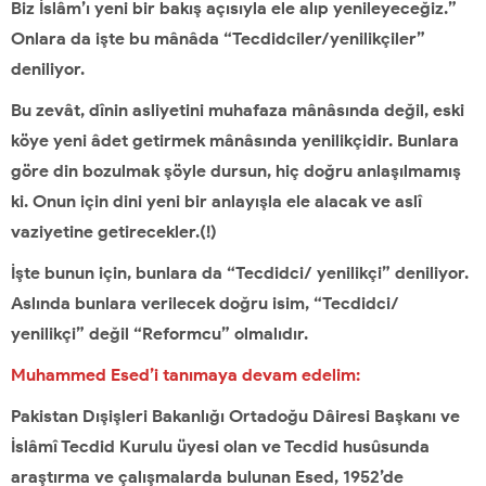
Biz İslâm’ı yeni bir bakış açısıyla ele alıp yenileyeceğiz.”
Onlara da işte bu mânâda “Tecdidciler/yenilikçiler”
deniliyor.
Bu zevât, dînin asliyetini muhafaza mânâsında değil, eski
köye yeni âdet getirmek mânâsında yenilikçidir. Bunlara
göre din bozulmak şöyle dursun, hiç doğru anlaşılmamış
ki. Onun için dini yeni bir anlayışla ele alacak ve aslî
vaziyetine getirecekler.(!)
İşte bunun için, bunlara da “Tecdidci/ yenilikçi” deniliyor.
Aslında bunlara verilecek doğru isim, “Tecdidci/
yenilikçi” değil “Reformcu” olmalıdır.
Muhammed Esed’i tanımaya devam edelim:
Pakistan Dışişleri Bakanlığı Ortadoğu Dâiresi Başkanı ve
İslâmî Tecdid Kurulu üyesi olan ve Tecdid husûsunda
araştırma ve çalışmalarda bulunan Esed, 1952’de