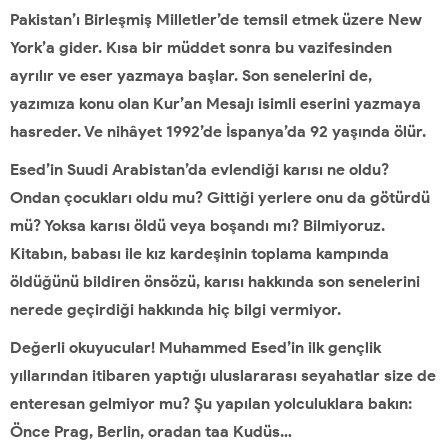
Pakistan’ı Birleşmiş Milletler’de temsil etmek üzere New
York’a gider. Kısa bir müddet sonra bu vazifesinden
ayrılır ve eser yazmaya başlar. Son senelerini de,
yazımıza konu olan Kur’an Mesajı isimli eserini yazmaya
hasreder. Ve nihâyet 1992’de İspanya’da 92 yaşında ölür.
Esed’in Suudi Arabistan’da evlendiği karısı ne oldu?
Ondan çocukları oldu mu? Gittiği yerlere onu da götürdü
mü? Yoksa karısı öldü veya boşandı mı? Bilmiyoruz.
Kitabın, babası ile kız kardeşinin toplama kampında
öldüğünü bildiren önsözü, karısı hakkında son senelerini
nerede geçirdiği hakkında hiç bilgi vermiyor.
Değerli okuyucular! Muhammed Esed’in ilk gençlik
yıllarından itibaren yaptığı uluslararası seyahatlar size de
enteresan gelmiyor mu? Şu yapılan yolculuklara bakın:
Önce Prag, Berlin, oradan taa Kudüs…