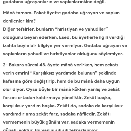
gadabına uğrayanların ve sapkınlarınkine değil.
Mânâ tamam. Fakat âyette gadaba uğrayan ve sapkın
denilenler kim?
Diğer tefsirler, bunların “hıristiyan ve yahudiler”
olduğunu beyan ederken, Esed, bu âyetlerle ilgili verdiği
izahta böyle bir bilgiye yer vermiyor. Gadaba uğrayan ve
sapkınların yahudi ve hıristiyanlar olduğunu söylemiyor.
2- Bakara sûresi 43. âyete mânâ verirken, hem zekatı
verin emrini “Karşılıksız yardımda bulunun” şeklinde
kafasına göre değiştirip, hem de bu mânâ daha uygun
olur diyor. Oysa böyle bir mânâ kökten yanlış ve zekât
farzını ortadan kaldırmaya yöneliktir. Zekât başka,
karşılıksız yardım başka. Zekât da, sadaka da karşılıksız
yardımdır ama zekât farz, sadaka nâfiledir. Zekâtı
vermemenin büyük günâhı var, sadaka vermemenin
günahı yoktur. Bu yanlış sık sık tekrarlanıyor…