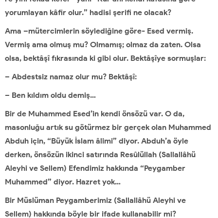
yorumlayan kâfir olur.” hadisi şerifi ne olacak?
Ama –mütercimlerin söylediğine göre- Esed vermiş.
Vermiş ama olmuş mu? Olmamış; olmaz da zaten. Olsa
olsa, bektâşî fıkrasında ki gibi olur. Bektâşîye sormuşlar:
– Abdestsiz namaz olur mu? Bektâşî:
– Ben kıldım oldu demiş…
Bir de Muhammed Esed’in kendi önsözü var. O da,
masonluğu artık su götürmez bir gerçek olan Muhammed
Abduh için, “Büyük İslam âlimi” diyor. Abduh’a öyle
derken, önsözün ikinci satırında Resûlüllah (Sallallâhü
Aleyhi ve Sellem) Efendimiz hakkında “Peygamber
Muhammed” diyor. Hazret yok…
Bir Müslüman Peygamberimiz (Sallallâhü Aleyhi ve
Sellem) hakkında böyle bir ifade kullanabilir mi?