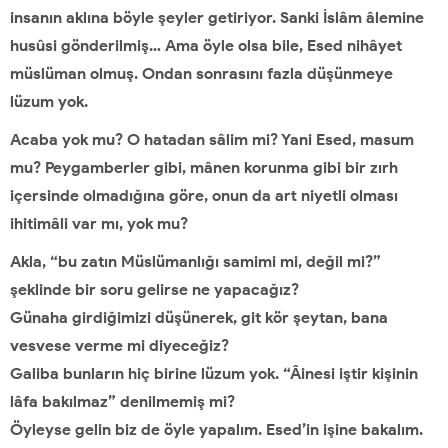
insanın aklına böyle şeyler getiriyor. Sanki İslâm âlemine
husûsi gönderilmiş… Ama öyle olsa bile, Esed nihâyet
müslüman olmuş. Ondan sonrasını fazla düşünmeye
lüzum yok.
Acaba yok mu? O hatadan sâlim mi? Yani Esed, masum
mu? Peygamberler gibi, mânen korunma gibi bir zırh
içersinde olmadığına göre, onun da art niyetli olması
ihitimâli var mı, yok mu?
Akla, “bu zatın Müslümanlığı samimi mi, değil mi?”
şeklinde bir soru gelirse ne yapacağız?
Günaha girdiğimizi düşünerek, git kör şeytan, bana
vesvese verme mi diyeceğiz?
Galiba bunların hiç birine lüzum yok. “Âinesi iştir kişinin
lâfa bakılmaz” denilmemiş mi?
Öyleyse gelin biz de öyle yapalım. Esed’in işine bakalım.