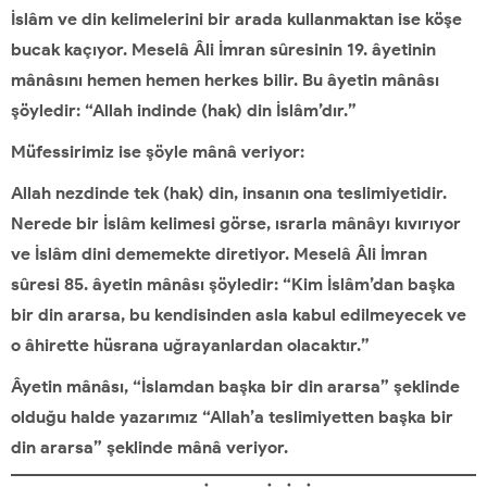
İslâm ve din kelimelerini bir arada kullanmaktan ise köşe
bucak kaçıyor. Meselâ Âli İmran sûresinin 19. âyetinin
mânâsını hemen hemen herkes bilir. Bu âyetin mânâsı
şöyledir: “Allah indinde (hak) din İslâm’dır.”
Müfessirimiz ise şöyle mânâ veriyor:
Allah nezdinde tek (hak) din, insanın ona teslimiyetidir.
Nerede bir İslâm kelimesi görse, ısrarla mânâyı kıvırıyor
ve İslâm dini dememekte diretiyor. Meselâ Âli İmran
sûresi 85. âyetin mânâsı şöyledir: “Kim İslâm’dan başka
bir din ararsa, bu kendisinden asla kabul edilmeyecek ve
o âhirette hüsrana uğrayanlardan olacaktır.”
Âyetin mânâsı, “İslamdan başka bir din ararsa” şeklinde
olduğu halde yazarımız “Allah’a teslimiyetten başka bir
din ararsa” şeklinde mânâ veriyor.