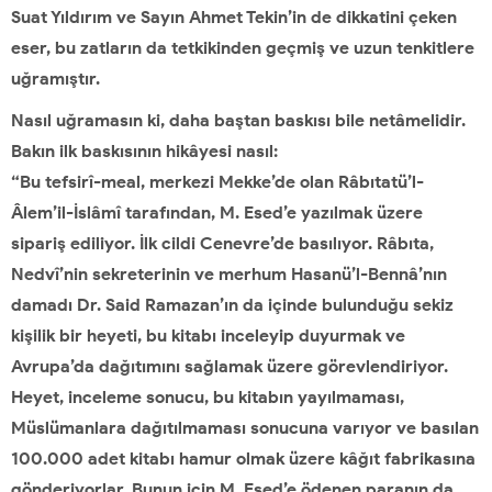
Suat Yıldırım ve Sayın Ahmet Tekin’in de dikkatini çeken
eser, bu zatların da tetkikinden geçmiş ve uzun tenkitlere
uğramıştır.
Nasıl uğramasın ki, daha baştan baskısı bile netâmelidir.
Bakın ilk baskısının hikâyesi nasıl:
“Bu tefsirî-meal, merkezi Mekke’de olan Râbıtatü’l-
Âlem’il-İslâmî tarafından, M. Esed’e yazılmak üzere
sipariş ediliyor. İlk cildi Cenevre’de basılıyor. Râbıta,
Nedvî’nin sekreterinin ve merhum Hasanü’l-Bennâ’nın
damadı Dr. Said Ramazan’ın da içinde bulunduğu sekiz
kişilik bir heyeti, bu kitabı inceleyip duyurmak ve
Avrupa’da dağıtımını sağlamak üzere görevlendiriyor.
Heyet, inceleme sonucu, bu kitabın yayılmaması,
Müslümanlara dağıtılmaması sonucuna varıyor ve basılan
100.000 adet kitabı hamur olmak üzere kâğıt fabrikasına
gönderiyorlar. Bunun için M. Esed’e ödenen paranın da