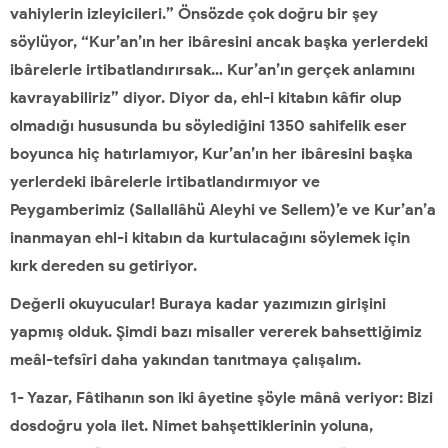
vahiylerin izleyicileri.” Önsözde çok doğru bir şey
söylüyor, “Kur’an’ın her ibâresini ancak başka yerlerdeki
ibârelerle irtibatlandırırsak… Kur’an’ın gerçek anlamını
kavrayabiliriz” diyor. Diyor da, ehl-i kitabın kâfir olup
olmadığı hususunda bu söylediğini 1350 sahifelik eser
boyunca hiç hatırlamıyor, Kur’an’ın her ibâresini başka
yerlerdeki ibârelerle irtibatlandırmıyor ve
Peygamberimiz (Sallallâhü Aleyhi ve Sellem)’e ve Kur’an’a
inanmayan ehl-i kitabın da kurtulacağını söylemek için
kırk dereden su getiriyor.
Değerli okuyucular! Buraya kadar yazımızın girişini
yapmış olduk. Şimdi bazı misaller vererek bahsettiğimiz
meâl-tefsîri daha yakından tanıtmaya çalışalım.
1- Yazar, Fâtihanın son iki âyetine şöyle mânâ veriyor: Bizi
dosdoğru yola ilet. Nimet bahşettiklerinin yoluna,