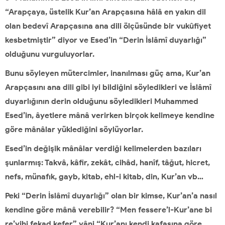
“Arapçaya, üstelik Kur’an Arapçasına hâlâ en yakın dil
olan bedevî Arapçasına ana dili ölçüsünde bir vukûfiyet
kesbetmiştir” diyor ve Esed’in “Derin İslâmî duyarlığı”
olduğunu vurguluyorlar.
Bunu söyleyen mütercimler, inanılması güç ama, Kur’an
Arapçasını ana dili gibi iyi bildiğini söyledikleri ve İslâmî
duyarlığının derin olduğunu söyledikleri Muhammed
Esed’in, âyetlere mânâ verirken birçok kelimeye kendine
göre mânâlar yüklediğini söylüyorlar.
Esed’in değişik mânâlar verdiği kelimelerden bazıları
şunlarmış: Takvâ, kâfir, zekât, cihâd, hanîf, tâğut, hicret,
nefs, münafık, gayb, kitab, ehl-i kitab, din, Kur’an vb…
Peki “Derin İslâmî duyarlığı” olan bir kimse, Kur’an’a nasıl
kendine göre mânâ verebilir? “Men fessere’l-Kur’ane bi
re’yihi fekad kefer” yâni “Kur’anı kendi kafasına göre