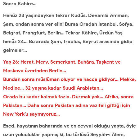
Sonra Kahire…
Henüz 23 yaşındayken tekrar Kudüs. Devamla Amman,
Şam, ondan sonra ver elini Bursa Oradan İstanbul, Sofya,
Belgrat, Frangfurt, Berlin… Tekrar Kâhire, Ürdün Yaş
henüz 24… Bu arada Şam, Trablus, Beyrut arasında gidip
gelmeler…
Yaş 26: Herat, Merv, Semerkant, Buhâra, Taşkent ve
Moskova üzerinden Berlin…
Bundan sonra müslüman oluyor ve hacca gidiyor… Mekke,
Medine… 32 yaşına kadar Suudi Arabistan…
Orada bu kadar kalmak fazla. Durmak yok… Afrika, sonra
Pakistan… Daha sonra Pakistan adına vazifeli gittiği için
New York’u saymıyoruz…
Esed, hayatının baharında ve en cevval olduğu yaşta, öyle
uzun yolculuklar yapmış ki, bu türlüsü Seyyâh-ı Âlem,