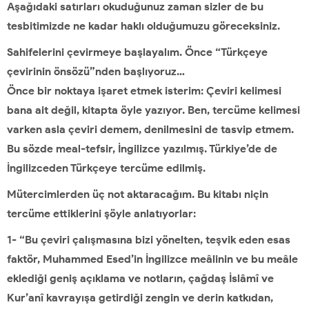
Aşağıdaki satırları okuduğunuz zaman sizler de bu
tesbitimizde ne kadar haklı olduğumuzu göreceksiniz.
Sahifelerini çevirmeye başlayalım. Önce “Türkçeye
çevirinin önsözü”nden başlıyoruz…
Önce bir noktaya işaret etmek isterim: Çeviri kelimesi
bana ait değil, kitapta öyle yazıyor. Ben, tercüme kelimesi
varken asla çeviri demem, denilmesini de tasvip etmem.
Bu sözde meal-tefsir, İngilizce yazılmış. Türkiye’de de
İngilizceden Türkçeye tercüme edilmiş.
Mütercimlerden üç not aktaracağım. Bu kitabı niçin
tercüme ettiklerini şöyle anlatıyorlar:
1- “Bu çeviri çalışmasına bizi yönelten, teşvik eden esas
faktör, Muhammed Esed’in İngilizce meâlinin ve bu meâle
eklediği geniş açıklama ve notların, çağdaş İslâmî ve
Kur’anî kavrayışa getirdiği zengin ve derin katkıdan,