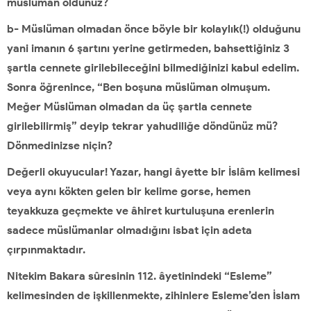
müslüman oldunuz?
b- Müslüman olmadan önce böyle bir kolaylık(!) olduğunu
yani imanın 6 şartını yerine getirmeden, bahsettiğiniz 3
şartla cennete girilebileceğini bilmediğinizi kabul edelim.
Sonra öğrenince, “Ben boşuna müslüman olmuşum.
Meğer Müslüman olmadan da üç şartla cennete
girilebilirmiş” deyip tekrar yahudiliğe döndünüz mü?
Dönmedinizse niçin?
Değerli okuyucular! Yazar, hangi âyette bir İslâm kelimesi
veya aynı kökten gelen bir kelime gorse, hemen
teyakkuza geçmekte ve âhiret kurtuluşuna erenlerin
sadece müslümanlar olmadığını isbat için adeta
çırpınmaktadır.
Nitekim Bakara sûresinin 112. âyetinindeki “Esleme”
kelimesinden de işkillenmekte, zihinlere Esleme’den İslam