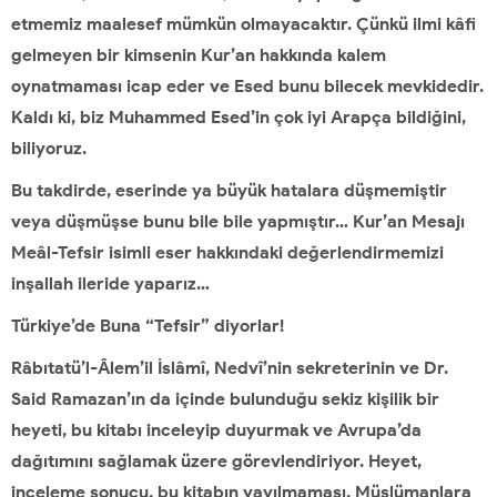
etmemiz maalesef mümkün olmayacaktır. Çünkü ilmi kâfi
gelmeyen bir kimsenin Kur’an hakkında kalem
oynatmaması icap eder ve Esed bunu bilecek mevkidedir.
Kaldı ki, biz Muhammed Esed’in çok iyi Arapça bildiğini,
biliyoruz.
Bu takdirde, eserinde ya büyük hatalara düşmemiştir
veya düşmüşse bunu bile bile yapmıştır… Kur’an Mesajı
Meâl-Tefsir isimli eser hakkındaki değerlendirmemizi
inşallah ileride yaparız…
Türkiye’de Buna “Tefsir” diyorlar!
Râbıtatü’l-Âlem’il İslâmî, Nedvî’nin sekreterinin ve Dr.
Said Ramazan’ın da içinde bulunduğu sekiz kişilik bir
heyeti, bu kitabı inceleyip duyurmak ve Avrupa’da
dağıtımını sağlamak üzere görevlendiriyor. Heyet,
inceleme sonucu, bu kitabın yayılmaması, Müslümanlara