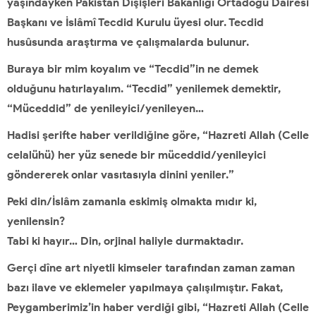
yaşındayken Pakistan Dışişleri Bakanlığı Ortadoğu Dâiresi
Başkanı ve İslâmî Tecdid Kurulu üyesi olur. Tecdid
husûsunda araştırma ve çalışmalarda bulunur.
Buraya bir mim koyalım ve “Tecdid”in ne demek
olduğunu hatırlayalım. “Tecdid” yenilemek demektir,
“Müceddid” de yenileyici/yenileyen…
Hadisi şerifte haber verildiğine göre, “Hazreti Allah (Celle
celalühü) her yüz senede bir müceddid/yenileyici
göndererek onlar vasıtasıyla dinini yeniler.”
Peki din/İslâm zamanla eskimiş olmakta mıdır ki,
yenilensin?
Tabi ki hayır… Din, orjinal haliyle durmaktadır.
Gerçi dîne art niyetli kimseler tarafından zaman zaman
bazı ilave ve eklemeler yapılmaya çalışılmıştır. Fakat,
Peygamberimiz’in haber verdiği gibi, “Hazreti Allah (Celle