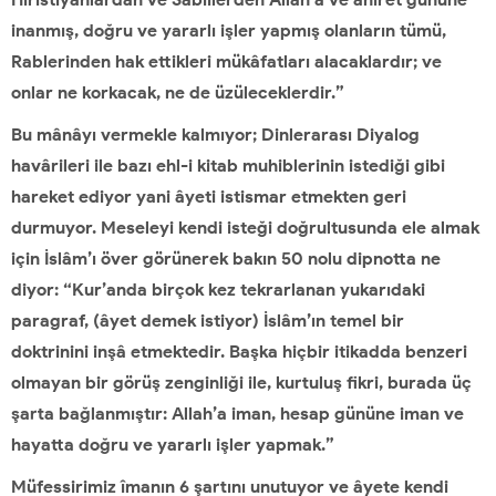
inanmış, doğru ve yararlı işler yapmış olanların tümü,
Rablerinden hak ettikleri mükâfatları alacaklardır; ve
onlar ne korkacak, ne de üzüleceklerdir.”
Bu mânâyı vermekle kalmıyor; Dinlerarası Diyalog
havârileri ile bazı ehl-i kitab muhiblerinin istediği gibi
hareket ediyor yani âyeti istismar etmekten geri
durmuyor. Meseleyi kendi isteği doğrultusunda ele almak
için İslâm’ı över görünerek bakın 50 nolu dipnotta ne
diyor: “Kur’anda birçok kez tekrarlanan yukarıdaki
paragraf, (âyet demek istiyor) İslâm’ın temel bir
doktrinini inşâ etmektedir. Başka hiçbir itikadda benzeri
olmayan bir görüş zenginliği ile, kurtuluş fikri, burada üç
şarta bağlanmıştır: Allah’a iman, hesap gününe iman ve
hayatta doğru ve yararlı işler yapmak.”
Müfessirimiz îmanın 6 şartını unutuyor ve âyete kendi