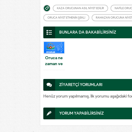
KAZA ORUCUNAN ASIL NIYET EDILIR
NAFILE ORUCA
ORUCA NIYET ETMENIN ŞEKLI
RAMAZAN ORUCUNA NIYE
BUNLARA DA BAKABİLİRSİNİZ
Oruca ne
zaman ve
nasıl niyet
edilir?
ZİYARETÇİ YORUMLARI
Henüz yorum yapılmamış. İlk yorumu aşağıdaki form a
YORUM YAPABİLİRSİNİZ