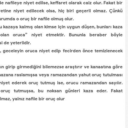
nafileye niyet edilse, keffaret olarak caiz olur. Fakat bir
tine niyet edilecek olsa, hiç biri geçerli olmaz. Çünkü
urumda o oruç bir nafile olmuş olur.
kazaya kalmış olan kimse için uygun düşen, bunları kaza
 olan oruca” niyet etmektir. Bununla beraber böyle
i de yeterlidir.
 geceleyin oruca niyet edip fecirden önce temizlenecek
 girip girmediğini bilemezse araştırır ve kanaatına göre
ramazana raslamışsa veya ramazandan yahut oruç tutulması
niyet ederek oruç tutmuş ise, orucu ramazandan sayılır.
oruç tutmuşsa, bu noksan günleri kaza eder. Fakat
az, yalnız nafile bir oruç olur