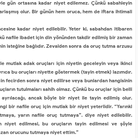
yle gün ortasına kadar niyet edilemez. Çünkü sabahleyin
arlaşmış olur. Bir günün hem oruca, hem de iftara ihtimali
sine kadar niyet edilebilir. Yeter ki, sabahdan itibaren
kü nafile ibadet için din yönünden takdir edilmiş bir zaman
nin isteğine bağlıdır. Zevalden sonra da oruç tutma arzusu
 mutlak adak oruçları için niyetin geceleyin veya ikinci
yrıca bu oruçları niyette göstermek (tayin etmek) lazımdır.
in fecirden sonra niyet edilirse veya bunlardan hangisinin
uçların tutulmaları sahih olmaz. Çünkü bu oruçlar için belli
ayrılacağı, ancak böyle bir niyet ile tayin edilmiş olur.
 bir nafile oruç için mutlak bir niyet yeterlidir. “Yarınki
aya, yarın nafile oruç tutmaya”. diye niyet edilebilir.
 niyet edilmesi, bu oruçların tayin edilmesi ve şöyle
mazan orucunu tutmaya niyet ettim.”