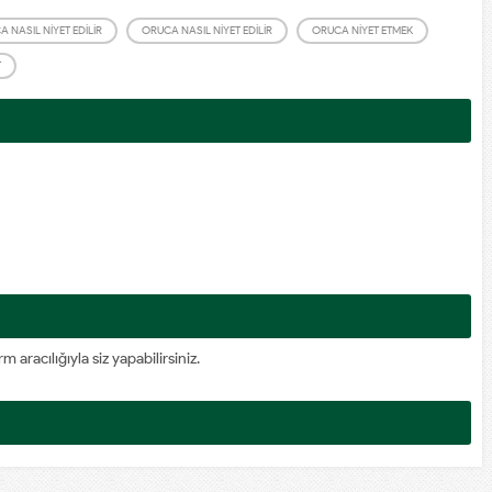
 NASIL NIYET EDILIR
ORUCA NASIL NIYET EDILIR
ORUCA NIYET ETMEK
T
racılığıyla siz yapabilirsiniz.