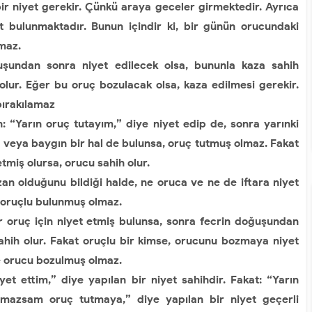
 niyet gerekir. Çünkü araya geceler girmektedir. Ayrıca
t bulunmaktadır. Bunun içindir ki, bir günün orucundaki
maz.
ndan sonra niyet edilecek olsa, bununla kaza sahih
lur. Eğer bu oruç bozulacak olsa, kaza edilmesi gerekir.
bırakılamaz
Yarın oruç tutayım,” diye niyet edip de, sonra yarınki
l veya baygın bir hal de bulunsa, oruç tutmuş olmaz. Fakat
miş olursa, orucu sahih olur.
 olduğunu bildiği halde, ne oruca ve ne de iftara niyet
 oruçlu bulunmuş olmaz.
 oruç için niyet etmiş bulunsa, sonra fecrin doğuşundan
hih olur. Fakat oruçlu bir kimse, orucunu bozmaya niyet
le orucu bozulmuş olmaz.
 ettim,” diye yapılan bir niyet sahihdir. Fakat: “Yarın
lmazsam oruç tutmaya,” diye yapılan bir niyet geçerli