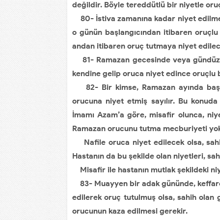
değildir. Böyle tereddütlü bir niyetle or
80- İstiva zamanına kadar niyet edilmes
o günün başlangıcından itibaren oruçlu
andan itibaren oruç tutmaya niyet edilec
81- Ramazan gecesinde veya gündüzünd
kendine gelip oruca niyet edince oruçlu 
82- Bir kimse, Ramazan ayında başka
orucuna niyet etmiş sayılır. Bu konuda
İmamı Azam’a göre, misafir olunca, niye
Ramazan orucunu tutma mecburiyeti yok
Nafile oruca niyet edilecek olsa, sahi
Hastanın da bu şekilde olan niyetleri, sa
Misafir ile hastanın mutlak şekildeki ni
83- Muayyen bir adak gününde, keffaret
edilerek oruç tutulmuş olsa, sahih olan 
orucunun kaza edilmesi gerekir.