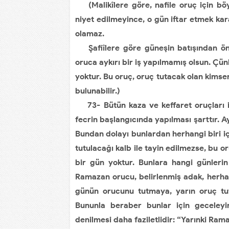
(Malikîlere göre, nafile oruç için bö
niyet edilmeyince, o gün iftar etmek kar
olamaz.
Şafiîlere göre güneşin batışından önce
oruca aykırı bir iş yapılmamış olsun. Çün
yoktur. Bu oruç, oruç tutacak olan kimse
bulunabilir.)
73- Bütün kaza ve keffaret oruçları ile
fecrin başlangıcında yapılması şarttır. A
Bundan dolayı bunlardan herhangi biri iç
tutulacağı kalb ile tayin edilmezse, bu or
bir gün yoktur. Bunlara hangi günlerin 
Ramazan orucu, belirlenmiş adak, herhangi
günün orucunu tutmaya, yarın oruç tutm
Bununla beraber bunlar için geceleyin
denilmesi daha faziletlidir: “Yarınki Ra