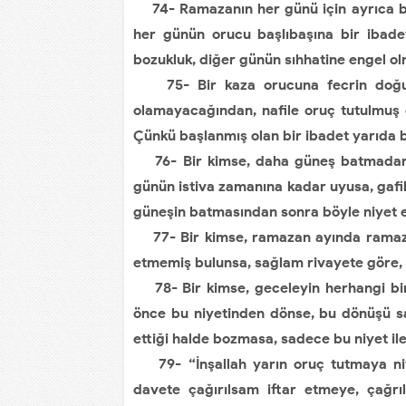
74- Ramazanın her günü için ayrıca bir
her günün orucu başlıbaşına bir ibade
bozukluk, diğer günün sıhhatine engel ol
75- Bir kaza orucuna fecrin doğuşu
olamayacağından, nafile oruç tutulmuş o
Çünkü başlanmış olan bir ibadet yarıda 
76- Bir kimse, daha güneş batmadan: “
günün istiva zamanına kadar uyusa, gafi
güneşin batmasından sonra böyle niyet et
77- Bir kimse, ramazan ayında ramazan
etmemiş bulunsa, sağlam rivayete göre,
78- Bir kimse, geceleyin herhangi bir
önce bu niyetinden dönse, bu dönüşü sa
ettiği halde bozmasa, sadece bu niyet i
79- “İnşallah yarın oruç tutmaya niyet
davete çağırılsam iftar etmeye, çağrı