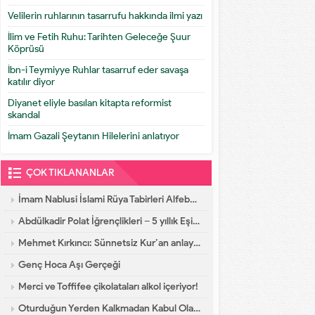
Velilerin ruhlarının tasarrufu hakkında ilmi yazı
İlim ve Fetih Ruhu: Tarihten Geleceğe Şuur
Köprüsü
İbn-i Teymiyye Ruhlar tasarruf eder savaşa
katılır diyor
Diyanet eliyle basılan kitapta reformist
skandal
İmam Gazali Şeytanın Hilelerini anlatıyor
ÇOK TIKLANANLAR
İmam Nablusi İslami Rüya Tabirleri Alfebatik Sıra
Abdülkadir Polat İğrençlikleri – 5 yıllık Eşinin İtirafları
Mehmet Kırkıncı: Sünnetsiz Kur’an anlayışı hastalıktır, dalalettir!
Genç Hoca Aşı Gerçeği
Merci ve Toffifee çikolataları alkol içeriyor!
Oturduğun Yerden Kalkmadan Kabul Olacak Dua