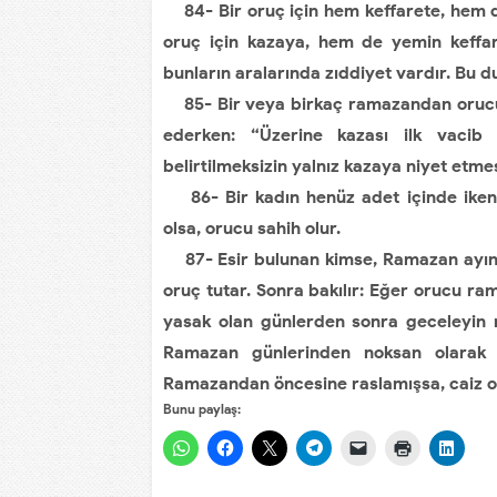
84- Bir oruç için hem keffarete, hem de 
oruç için kazaya, hem de yemin keffare
bunların aralarında zıddiyet vardır. Bu d
85- Bir veya birkaç ramazandan orucu 
ederken: “Üzerine kazası ilk vacib
belirtilmeksizin yalnız kazaya niyet etmes
86- Bir kadın henüz adet içinde iken,
olsa, orucu sahih olur.
87- Esir bulunan kimse, Ramazan ayının
oruç tutar. Sonra bakılır: Eğer orucu 
yasak olan günlerden sonra geceleyin 
Ramazan günlerinden noksan olarak 
Ramazandan öncesine raslamışsa, caiz olm
Bunu paylaş: