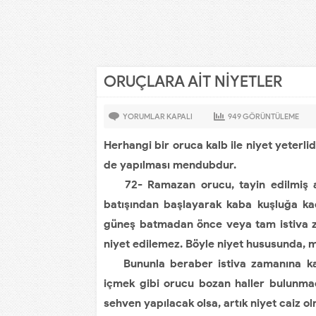
ORUÇLARA AİT NİYETLER
YORUMLAR KAPALI
949
GÖRÜNTÜLEME
Herhangi bir oruca kalb ile niyet yeterlidi
de yapılması mendubdur.
72- Ramazan orucu, tayin edilmiş adak
batışından başlayarak kaba kuşluğa ka
güneş batmadan önce veya tam istiva 
niyet edilemez. Böyle niyet hususunda, muk
Bununla beraber istiva zamanına kadar
içmek gibi orucu bozan haller bulunmad
sehven yapılacak olsa, artık niyet caiz o