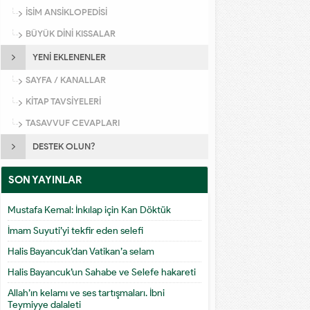
İSİM ANSİKLOPEDİSİ
BÜYÜK DİNİ KISSALAR
YENİ EKLENENLER
SAYFA / KANALLAR
KİTAP TAVSİYELERİ
TASAVVUF CEVAPLARI
DESTEK OLUN?
SON YAYINLAR
Mustafa Kemal: İnkılap için Kan Döktük
İmam Suyuti’yi tekfir eden selefi
Halis Bayancuk’dan Vatikan’a selam
Halis Bayancuk’un Sahabe ve Selefe hakareti
Allah’ın kelamı ve ses tartışmaları. İbni
Teymiyye dalaleti