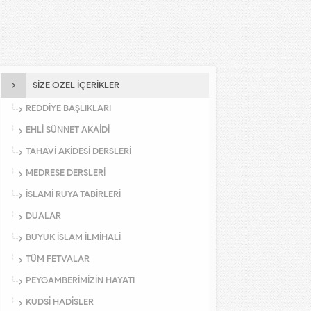
SİZE ÖZEL İÇERİKLER
REDDİYE BAŞLIKLARI
EHLİ SÜNNET AKAİDİ
TAHAVİ AKİDESİ DERSLERİ
MEDRESE DERSLERİ
İSLAMİ RÜYA TABİRLERİ
DUALAR
BÜYÜK İSLAM İLMİHALİ
TÜM FETVALAR
PEYGAMBERİMİZİN HAYATI
KUDSİ HADİSLER