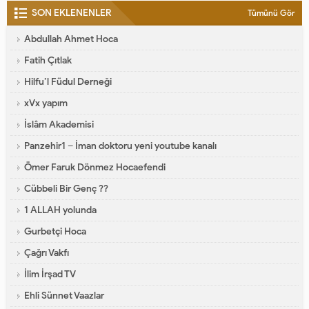
SON EKLENENLER
Tümünü Gör
Abdullah Ahmet Hoca
Fatih Çıtlak
Hilfu’l Füdul Derneği
xVx yapım
İslâm Akademisi
Panzehir1 – İman doktoru yeni youtube kanalı
Ömer Faruk Dönmez Hocaefendi
Cübbeli Bir Genç ??
1 ALLAH yolunda
Gurbetçi Hoca
Çağrı Vakfı
İlim İrşad TV
Ehli Sünnet Vaazlar