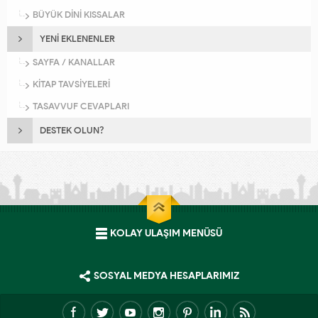
BÜYÜK DİNİ KISSALAR
YENİ EKLENENLER
SAYFA / KANALLAR
KİTAP TAVSİYELERİ
TASAVVUF CEVAPLARI
DESTEK OLUN?
KOLAY ULAŞIM MENÜSÜ
SOSYAL MEDYA HESAPLARIMIZ