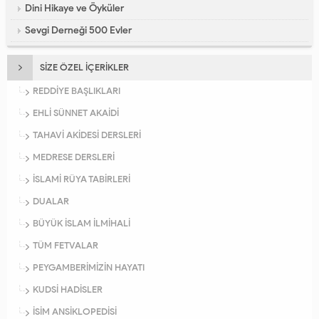
Dini Hikaye ve Öyküler
Sevgi Derneği 500 Evler
SİZE ÖZEL İÇERİKLER
REDDİYE BAŞLIKLARI
EHLİ SÜNNET AKAİDİ
TAHAVİ AKİDESİ DERSLERİ
MEDRESE DERSLERİ
İSLAMİ RÜYA TABİRLERİ
DUALAR
BÜYÜK İSLAM İLMİHALİ
TÜM FETVALAR
PEYGAMBERİMİZİN HAYATI
KUDSİ HADİSLER
İSİM ANSİKLOPEDİSİ