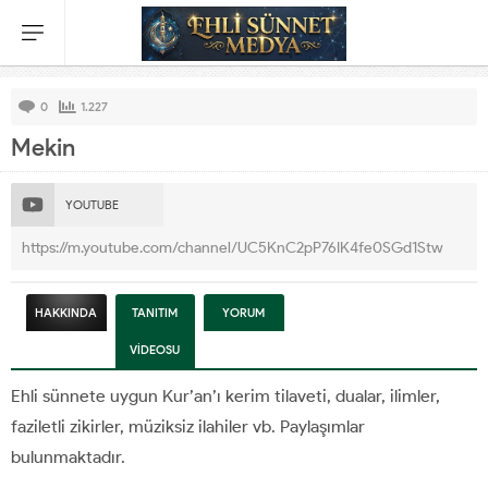
0
1.227
Mekin
YOUTUBE
https://m.youtube.com/channel/UC5KnC2pP76IK4fe0SGd1Stw
HAKKINDA
TANITIM
YORUM
VİDEOSU
Ehli sünnete uygun Kur’an’ı kerim tilaveti, dualar, ilimler,
faziletli zikirler, müziksiz ilahiler vb. Paylaşımlar
bulunmaktadır.