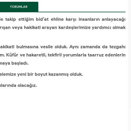
YORUM
LAR
le takip ettiğim bid’at ehline karşı insanların anlayacağı
karışan veya hakikati arayan kardeşlerimize yardımcı olmak
hakikati bulmasına vesile olduk. Aynı zamanda da tezgahı
m. Küfür ve hakaretli, tekfirli yorumlarla taarruz edenlerin
lmaya başladı.
lemize yeni bir boyut kazanmış olduk.
ılarında olacağız.