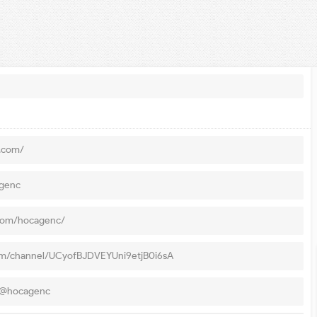
a.com/
agenc
.com/hocagenc/
om/channel/UCyofBJDVEYUni9etjB0i6sA
m/@hocagenc