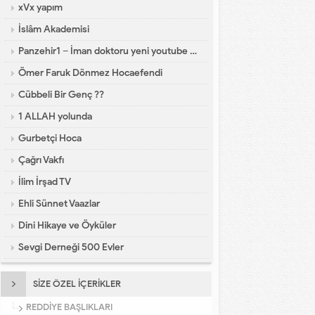
xVx yapım
İslâm Akademisi
Panzehir1 – İman doktoru yeni youtube kanalı
Ömer Faruk Dönmez Hocaefendi
Cübbeli Bir Genç ??
1 ALLAH yolunda
Gurbetçi Hoca
Çağrı Vakfı
İlim İrşad TV
Ehli Sünnet Vaazlar
Dini Hikaye ve Öyküler
Sevgi Derneği 500 Evler
SİZE ÖZEL İÇERİKLER
REDDİYE BAŞLIKLARI