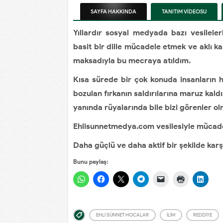
SAYFA
HAKKINDA
TANITIM VİDEOSU
Yıllardır sosyal medyada bazı vesileler
basit bir dille mücadele etmek ve aklı 
maksadıyla bu mecraya atıldım.
Kısa sürede bir çok konuda insanların 
bozulan fırkanın saldırılarına maruz kaldı
yanında rüyalarında bile bizi görenler o
Ehlisunnetmedya.com vesilesiyle mücade
Daha güçlü ve daha aktif bir şekilde karş
Bunu paylaş:
EHLI SÜNNET HOCALAR
İLIM
REDDİYE