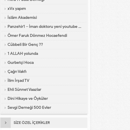
xVx yapım
İslâm Akademisi
Panzehir1 – İman doktoru yeni youtube kanalı
Ömer Faruk Dönmez Hocaefendi
Cübbeli Bir Genç ??
1 ALLAH yolunda
Gurbetçi Hoca
Çağrı Vakfı
İlim İrşad TV
Ehli Sünnet Vaazlar
Dini Hikaye ve Öyküler
Sevgi Derneği 500 Evler
SİZE ÖZEL İÇERİKLER