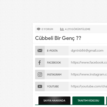
0
YORUM
4.211
GÖRÜNTÜLEME
Cübbeli Bir Genç ??
dgntnb86@gmail.com
E-POSTA
https://www.facebook.
FACEBOOK
https://www.instagram.
INSTAGRAM
https://youtube.com/
YOUTUBE
SAYFA
HAKKINDA
TANITIM VİDEOSU