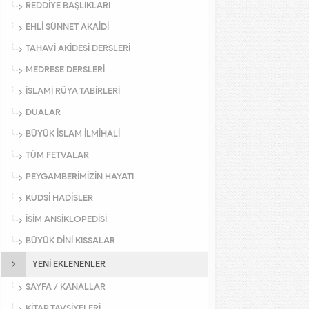
REDDİYE BAŞLIKLARI
EHLİ SÜNNET AKAİDİ
TAHAVİ AKİDESİ DERSLERİ
MEDRESE DERSLERİ
İSLAMİ RÜYA TABİRLERİ
DUALAR
BÜYÜK İSLAM İLMİHALİ
TÜM FETVALAR
PEYGAMBERİMİZİN HAYATI
KUDSİ HADİSLER
İSİM ANSİKLOPEDİSİ
BÜYÜK DİNİ KISSALAR
YENİ EKLENENLER
SAYFA / KANALLAR
KİTAP TAVSİYELERİ