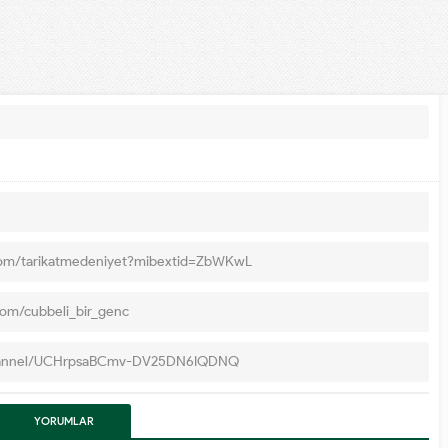
com/tarikatmedeniyet?mibextid=ZbWKwL
com/cubbeli_bir_genc
channel/UCHrpsaBCmv-DV25DN6IQDNQ
YORUM
LAR